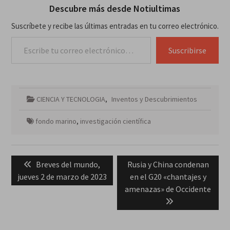
Descubre más desde Notiultimas
Suscríbete y recibe las últimas entradas en tu correo electrónico.
Escribe tu correo electrónico…
Suscribirse
CIENCIA Y TECNOLOGIA
,
Inventos y Descubrimientos
fondo marino
,
investigación científica
Navegación
Previous
Next
Breves del mundo,
Rusia y China condenan
de
post:
post:
jueves 2 de marzo de 2023
en el G20 «chantajes y
entradas
amenazas» de Occidente