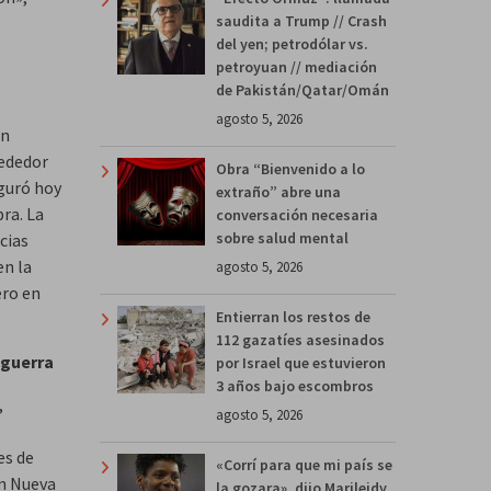
saudita a Trump // Crash
del yen; petrodólar vs.
petroyuan // mediación
de Pakistán/Qatar/Omán
agosto 5, 2026
en
rededor
Obra “Bienvenido a lo
guró hoy
extraño” abre una
ra. La
conversación necesaria
sobre salud mental
cias
en la
agosto 5, 2026
ero en
Entierran los restos de
112 gazatíes asesinados
 guerra
por Israel que estuvieron
3 años bajo escombros
,
agosto 5, 2026
es de
«Corrí para que mi país se
en Nueva
la gozara», dijo Marileidy