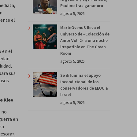
mediata,
Paulino tras ganar oro
ún
agosto 5, 2026
sente el
MarteOvenuS lleva el
universo de «Colección de
Amor Vol. 2» a una noche
irrepetible en The Green
o en el
Room
uedan
agosto 5, 2026
ciudad,
para sus
Se difumina el apoyo
rusos
incondicional de los
conservadores de EEUU a
Israel
e Kiev
agosto 5, 2026
e no
guerra en
ea
resora»,