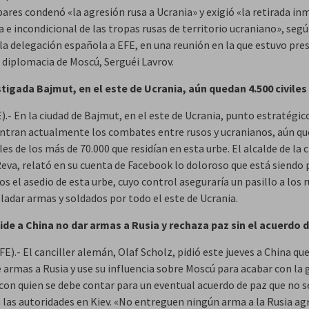
bares condenó «la agresión rusa a Ucrania» y exigió «la retirada in
 e incondicional de las tropas rusas de territorio ucraniano», seg
la delegación española a EFE, en una reunión en la que estuvo pre
a diplomacia de Moscú, Serguéi Lavrov.
stigada Bajmut, en el este de Ucrania, aún quedan 4.500 civiles
).- En la ciudad de Bajmut, en el este de Ucrania, punto estratégic
entran actualmente los combates entre rusos y ucranianos, aún q
iles de los más de 70.000 que residían en esta urbe. El alcalde de la 
Reva, relató en su cuenta de Facebook lo doloroso que está siendo 
s el asedio de esta urbe, cuyo control aseguraría un pasillo a los 
ladar armas y soldados por todo el este de Ucrania.
ide a China no dar armas a Rusia y rechaza paz sin el acuerdo d
FE).- El canciller alemán, Olaf Scholz, pidió este jueves a China qu
 armas a Rusia y use su influencia sobre Moscú para acabar con la 
 con quien se debe contar para un eventual acuerdo de paz que no s
a las autoridades en Kiev. «No entreguen ningún arma a la Rusia ag