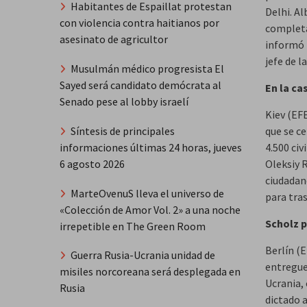
Habitantes de Espaillat protestan
Delhi. Al
con violencia contra haitianos por
completa
asesinato de agricultor
informó 
jefe de l
Musulmán médico progresista El
Sayed será candidato demócrata al
En la ca
Senado pese al lobby israelí
Kiev (EFE
que se c
Síntesis de principales
4.500 civ
informaciones últimas 24 horas, jueves
Oleksiy 
6 agosto 2026
ciudadano
MarteOvenuS lleva el universo de
para tras
«Colección de Amor Vol. 2» a una noche
Scholz p
irrepetible en The Green Room
Berlín (E
Guerra Rusia-Ucrania unidad de
entregue
misiles norcoreana será desplegada en
Ucrania,
Rusia
dictado 