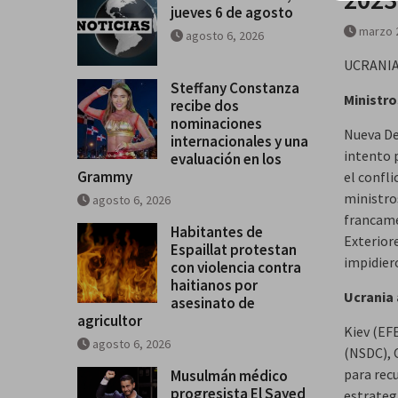
jueves 6 de agosto
marzo 
agosto 6, 2026
UCRANI
Steffany Constanza
Ministro
recibe dos
nominaciones
Nueva Del
internacionales y una
intento 
evaluación en los
Grammy
el confli
ministro
agosto 6, 2026
francame
Habitantes de
Exterior
Espaillat protestan
impidier
con violencia contra
haitianos por
Ucrania 
asesinato de
agricultor
Kiev (EFE
agosto 6, 2026
(NSDC), O
para rec
Musulmán médico
progresista El Sayed
estrateg