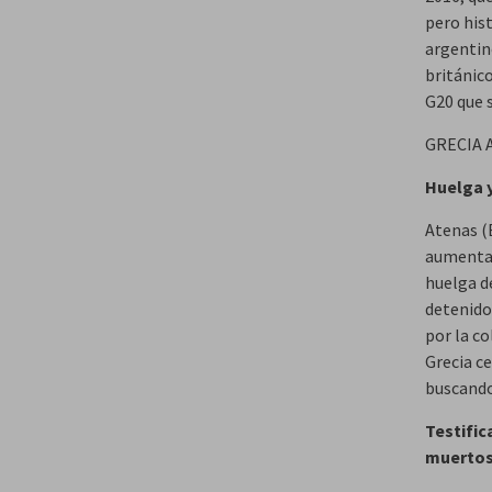
pero his
argentin
británico
G20 que 
GRECIA 
Huelga y
Atenas (E
aumentad
huelga de
detenido
por la co
Grecia ce
buscando 
Testific
muertos