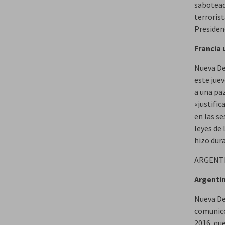
sabotead
terrorist
Presidenc
Francia 
Nueva De
este juev
a una paz
«justifi
en las se
leyes de
hizo dur
ARGENT
Argentin
Nueva Del
comunicó
2016, que