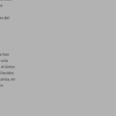
no
es del
ia han
o una
 el único
llecidos
arisa, en
en