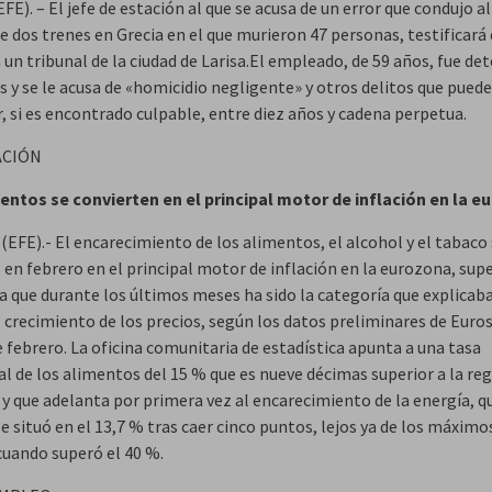
FE). – El jefe de estación al que se acusa de un error que condujo a
e dos trenes en Grecia en el que murieron 47 personas, testificará
 un tribunal de la ciudad de Larisa.El empleado, de 59 años, fue det
s y se le acusa de «homicidio negligente» y otros delitos que pued
, si es encontrado culpable, entre diez años y cadena perpetua.
ACIÓN
entos se convierten en el principal motor de inflación en la 
(EFE).- El encarecimiento de los alimentos, el alcohol y el tabaco
 en febrero en el principal motor de inflación en la eurozona, sup
ía que durante los últimos meses ha sido la categoría que explicab
l crecimiento de los precios, según los datos preliminares de Euro
 febrero. La oficina comunitaria de estadística apunta a una tasa
al de los alimentos del 15 % que es nueve décimas superior a la re
 y que adelanta por primera vez al encarecimiento de la energía, q
e situó en el 13,7 % tras caer cinco puntos, lejos ya de los máximo
cuando superó el 40 %.