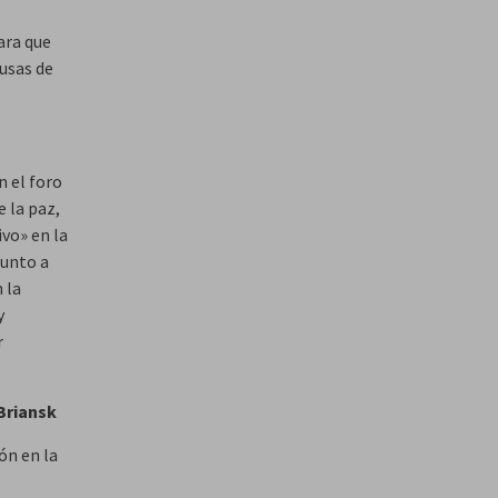
ara que
rusas de
n el foro
e la paz,
vo» en la
junto a
 la
y
r
Briansk
ón en la