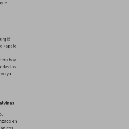
aque
 urgió
po «apele
ción hoy
todas las
omo ya
alvinas
o,
anzado en
tánicos