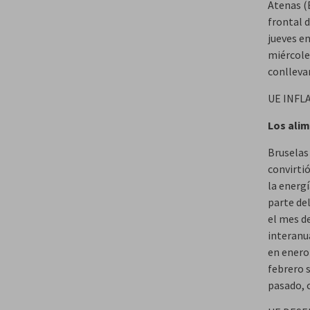
Atenas (E
frontal d
jueves en
miércole
conllevar
UE INFL
Los alim
Bruselas 
convirtió
la energ
parte de
el mes de
interanu
en enero
febrero s
pasado, 