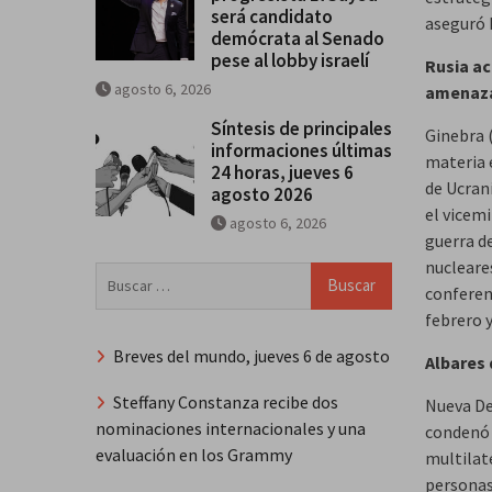
será candidato
aseguró 
demócrata al Senado
pese al lobby israelí
Rusia ac
agosto 6, 2026
amenaz
Síntesis de principales
Ginebra 
informaciones últimas
materia 
24 horas, jueves 6
de Ucran
agosto 2026
el vicemi
agosto 6, 2026
guerra d
nucleare
Buscar:
conferen
febrero y
Breves del mundo, jueves 6 de agosto
Albares 
Steffany Constanza recibe dos
Nueva De
nominaciones internacionales y una
condenó 
evaluación en los Grammy
multilate
personas