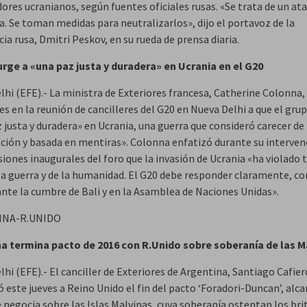
ores ucranianos, según fuentes oficiales rusas. «Se trata de un at
a. Se toman medidas para neutralizarlos», dijo el portavoz de la
ia rusa, Dmitri Peskov, en su rueda de prensa diaria.
urge a «una paz justa y duradera» en Ucrania en el G20
lhi (EFE).- La ministra de Exteriores francesa, Catherine Colonna,
es en la reunión de cancilleres del G20 en Nueva Delhi a que el gru
 justa y duradera» en Ucrania, una guerra que consideró carecer de
cación y basada en mentiras». Colonna enfatizó durante su interven
siones inaugurales del foro que la invasión de Ucrania «ha violado 
 la guerra y de la humanidad. El G20 debe responder claramente, c
ante la cumbre de Bali y en la Asamblea de Naciones Unidas».
INA-R.UNIDO
a termina pacto de 2016 con R.Unido sobre soberanía de las M
hi (EFE).- El canciller de Exteriores de Argentina, Santiago Cafier
 este jueves a Reino Unido el fin del pacto ‘Foradori-Duncan’, alc
 negocia sobre las Islas Malvinas, cuya soberanía ostentan los bri