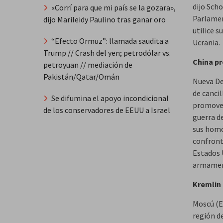
dijo Sch
«Corrí para que mi país se la gozara»,
Parlamen
dijo Marileidy Paulino tras ganar oro
utilice s
“Efecto Ormuz”: llamada saudita a
Ucrania.
Trump // Crash del yen; petrodólar vs.
China pr
petroyuan // mediación de
Pakistán/Qatar/Omán
Nueva Del
de cancil
Se difumina el apoyo incondicional
promover
de los conservadores de EEUU a Israel
guerra de
sus homól
confront
Estados 
armamen
Kremlin 
Moscú (EF
región de