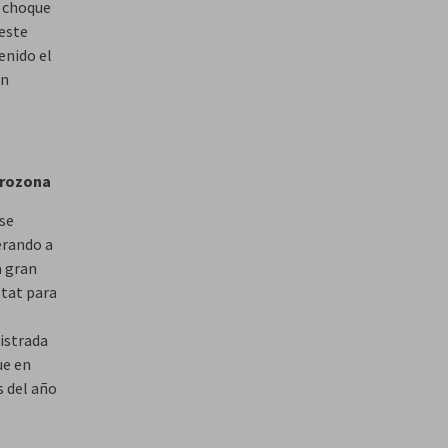
l choque
 este
enido el
en
eurozona
 se
erando a
a gran
stat para
gistrada
ue en
s del año