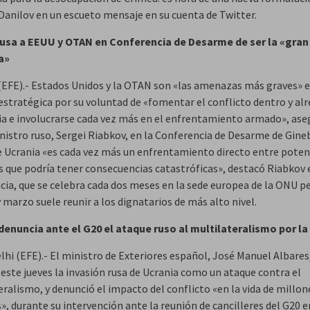
Danilov en un escueto mensaje en su cuenta de Twitter.
usa a EEUU y OTAN en Conferencia de Desarme de ser la «gran
a»
(EFE).- Estados Unidos y la OTAN son «las amenazas más graves» 
estratégica por su voluntad de «fomentar el conflicto dentro y al
ia e involucrarse cada vez más en el enfrentamiento armado», ase
nistro ruso, Sergei Riabkov, en la Conferencia de Desarme de Gineb
e Ucrania «es cada vez más un enfrentamiento directo entre poten
s que podría tener consecuencias catastróficas», destacó Riabkov 
cia, que se celebra cada dos meses en la sede europea de la ONU p
 marzo suele reunir a los dignatarios de más alto nivel.
denuncia ante el G20 el ataque ruso al multilateralismo por la
lhi (EFE).- El ministro de Exteriores español, José Manuel Albares
este jueves la invasión rusa de Ucrania como un ataque contra el
ralismo, y denunció el impacto del conflicto «en la vida de millon
», durante su intervención ante la reunión de cancilleres del G20 