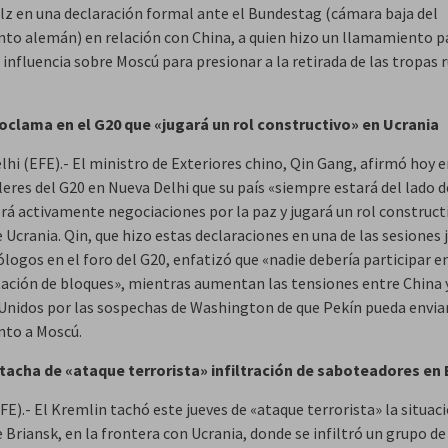
olz en una declaración formal ante el Bundestag (cámara baja del
to alemán) en relación con China, a quien hizo un llamamiento p
u influencia sobre Moscú para presionar a la retirada de las tropas 
oclama en el G20 que «jugará un rol constructivo» en Ucrania
hi (EFE).- El ministro de Exteriores chino, Qin Gang, afirmó hoy e
leres del G20 en Nueva Delhi que su país «siempre estará del lado d
á activamente negociaciones por la paz y jugará un rol constructi
 Ucrania. Qin, que hizo estas declaraciones en una de las sesiones 
ogos en el foro del G20, enfatizó que «nadie debería participar en
ación de bloques», mientras aumentan las tensiones entre China 
Unidos por las sospechas de Washington de que Pekín pueda envia
to a Moscú.
tacha de «ataque terrorista» infiltración de saboteadores en 
E).- El Kremlin tachó este jueves de «ataque terrorista» la situaci
 Briansk, en la frontera con Ucrania, donde se infiltró un grupo de