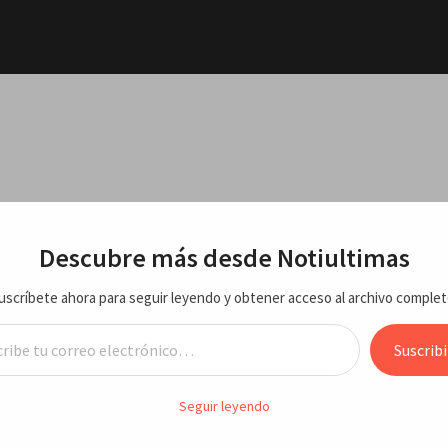
y una
tan con
El
a al
RTE
ECONOMIA/NEGOCIOS
VARIEDADES
ENTRETEN
Descubre más desde Notiultimas
ciones
uscríbete ahora para seguir leyendo y obtener acceso al archivo complet
to 2026
 de marzo de 2023
reo electrónico…
de
na noche
Suscribi
es del mundo, jueves 2 de marzo d
 misiles
Seguir leyendo
 Rusia
agosto