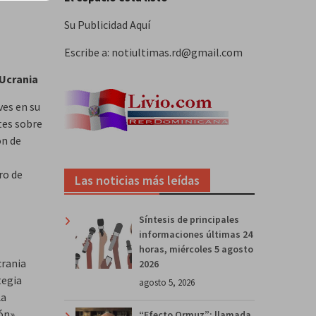
Su Publicidad Aquí
Escribe a: notiultimas.rd@gmail.com
 Ucrania
ves en su
tes sobre
ón de
ro de
Las noticias más leídas
Síntesis de principales
informaciones últimas 24
horas, miércoles 5 agosto
crania
2026
tegia
agosto 5, 2026
La
ón»,
“Efecto Ormuz”: llamada