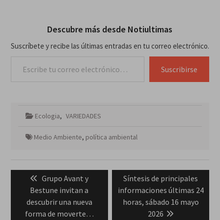
Descubre más desde Notiultimas
Suscríbete y recibe las últimas entradas en tu correo electrónico.
Escribe tu correo electrónico…
Suscribirse
Ecologia
,
VARIEDADES
Medio Ambiente
,
política ambiental
Navegación
Previous
Next
Grupo Avant y
Síntesis de principales
de
post:
post:
Bestune invitan a
informaciones últimas 24
entradas
descubrir una nueva
horas, sábado 16 mayo
forma de moverte…
2026