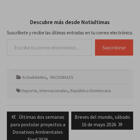
Descubre más desde Notiultimas
Suscríbete y recibe las últimas entradas en tu correo electrónico.
Escribe tu correo electrónico…
Suscribirse
Actualidades
,
NACIONALES
Deporte
,
Internacionales
,
República Dominicana
Navegación
Previous
Next
Últimas dos semanas
Breves del mundo, sábado
de
post:
post:
para postular proyectos a
16 de mayo 2026
entradas
Donativos Ambientales
Ford 2026