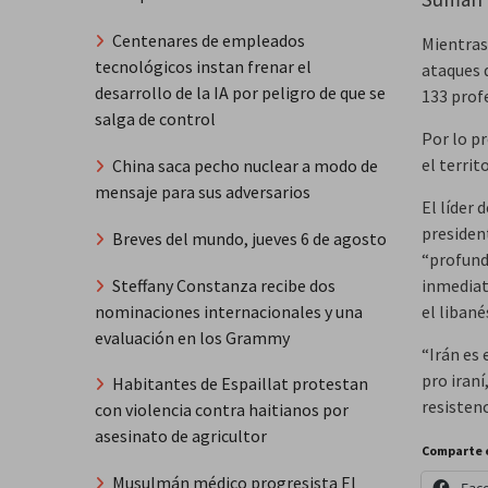
Centenares de empleados
Mientras
tecnológicos instan frenar el
ataques 
desarrollo de la IA por peligro de que se
133 profe
salga de control
Por lo pr
el terri
China saca pecho nuclear a modo de
mensaje para sus adversarios
El líder
presiden
Breves del mundo, jueves 6 de agosto
“profunda
Steffany Constanza recibe dos
inmediat
nominaciones internacionales y una
el libané
evaluación en los Grammy
“Irán es 
pro iraní
Habitantes de Espaillat protestan
resistenc
con violencia contra haitianos por
asesinato de agricultor
Comparte 
Musulmán médico progresista El