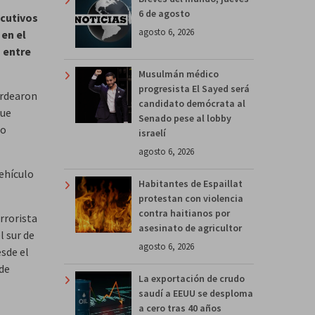
6 de agosto
ecutivos
agosto 6, 2026
 en el
s entre
Musulmán médico
progresista El Sayed será
ardearon
candidato demócrata al
fue
Senado pese al lobby
ro
israelí
agosto 6, 2026
vehículo
Habitantes de Espaillat
protestan con violencia
contra haitianos por
rrorista
asesinato de agricultor
l sur de
agosto 6, 2026
sde el
 de
La exportación de crudo
saudí a EEUU se desploma
a cero tras 40 años