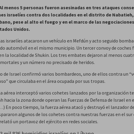
 Al menos 5 personas fueron asesinadas en tres ataques cons
es israelíes contra dos localidades en el distrito de Nabatieh,
íbano, pese al alto el fuego y en el marco de las negociacione
stados Unidos.
zas israelíes atacaron un vehículo en Mefdún y acto seguido bomb
do automóvil en el mismo municipio. Un tercer convoy de coches 
en la localidad de Shukin. Los tres embates dejaron al menos cuat
 mortales y un número no precisado de heridos.
ito de Israel confirmó varios bombardeos, uno de ellos contra un “
so” que circulaba en el área ocupada por sus tropas.
za aérea interceptó varios cohetes lanzados por la organización te
h hacia la zona donde operan las Fuerzas de Defensa de Israel en e
…) En poco tiempo, la fuerza aérea atacó y destruyó el lanzador de
ispararon algunos de los cohetes contra nuestras fuerzas en el sur
relató un portavoz del ejército en redes sociales.
 mil 836 homicidios israelíes en Líbano