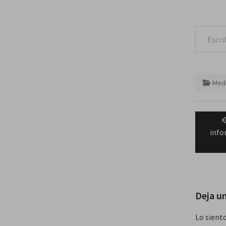
Escribe tu correo e
Medi
Naveg
de
info
entra
Deja u
Lo sient