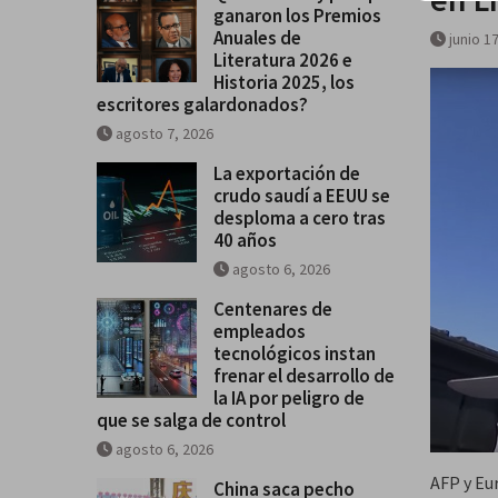
ganaron los Premios
Historia 2025, los escritores
Anuales de
junio 1
galardonados?
Literatura 2026 e
Historia 2025, los
escritores galardonados?
agosto 7, 2026
La exportación de
crudo saudí a EEUU se
desploma a cero tras
40 años
agosto 6, 2026
Centenares de
empleados
tecnológicos instan
frenar el desarrollo de
la IA por peligro de
que se salga de control
agosto 6, 2026
AFP y Eu
China saca pecho