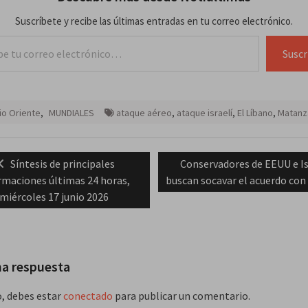
Suscríbete y recibe las últimas entradas en tu correo electrónico.
lectrónico…
Suscr
o Oriente
,
MUNDIALES
ataque aéreo
,
ataque israelí
,
El Líbano
,
Matanz
ación
Previous
Next
Síntesis de principales
Conservadores de EEUU e Is
post:
post:
rmaciones últimas 24 horas,
buscan socavar el acuerdo con
das
miércoles 17 junio 2026
na respuesta
o, debes estar
conectado
para publicar un comentario.