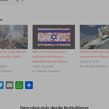
ebook
X
do
ertos y heridos en
Ejército israelí asesina 7
Admite Israel que d
 Israel contra
personas en ataques
convento en Líbano
intensificados en Líbano
mayo 4, 2026
 2026
mayo 19, 2026
En «Medio Oriente»
 Oriente»
En «Medio Oriente»
acebook
Twitter
Email
WhatsApp
Compartir
Descubre más desde Notiultimas