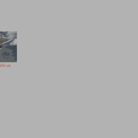
añó un