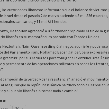
, las autoridades libanesas informaron que el balance de víctimas
de Israel desde el pasado 2 de marzo asciende a 3 mil 836 muertos, 
sionales sanitarios, y 11 mil 851 heridos.
onto, Hezbollah agradeció a Irán “haber propiciado el fin de la gu
torio libanés en su memorándum pactado con Estados Unidos.
 de Hezbollah, Naim Qasem se dirigió al negociador jefe y poderoso
te del Parlamento iraní, Mohamad Baqer Qalibaf, para expresarle 
 gratitud” por sus esfuerzos para “obligar a la entidad israelí a u
o y permanente de las operaciones militares en todos los frentes,
s”.
el campeón de la verdad y de la resistencia”, añadió el movimiento 
, al asegurar que la república islámica ha “dado todo a Hezbollah, a
ia y al pueblo libanés sin tomar nada a cambio”.
esto: