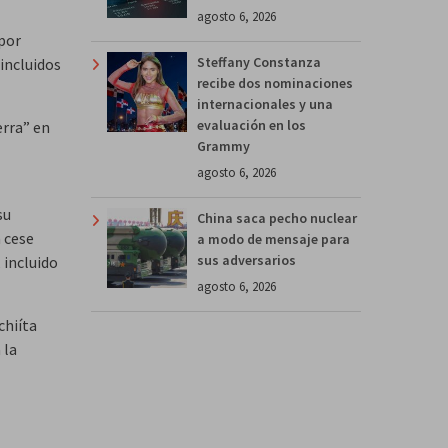
agosto 6, 2026
 por
Steffany Constanza
incluidos
recibe dos nominaciones
internacionales y una
evaluación en los
erra” en
Grammy
agosto 6, 2026
su
China saca pecho nuclear
n cese
a modo de mensaje para
sus adversarios
 incluido
agosto 6, 2026
chiíta
 la