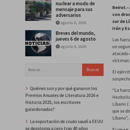
nuclear a modo de
Beirut.-
mensaje para sus
con dron
adversarios
sur de L
agosto 6, 2026
Irán y E
Breves del mundo,
jueves 6 de agosto
Las fuer
un segun
agosto 6, 2026
atacado 
víctimas
Buscar:
El ejérc
sospecho
Quiénes son y por qué ganaron los
“La fuer
Premios Anuales de Literatura 2026 e
Hezbolla
Historia 2025, los escritores
Líbano (
galardonados?
que se d
Líbano”, 
La exportación de crudo saudí a EEUU
se desploma a cero tras 40 años
Suman 3