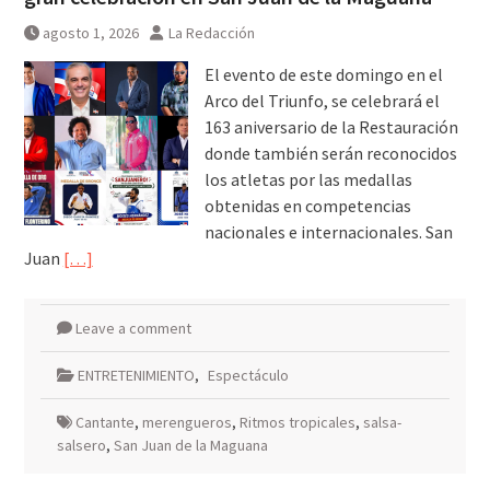
informaciones últimas 24 horas,
jueves 6 agosto 2026
agosto 1, 2026
La Redacción
El evento de este domingo en el
Arco del Triunfo, se celebrará el
163 aniversario de la Restauración
donde también serán reconocidos
los atletas por las medallas
obtenidas en competencias
nacionales e internacionales. San
Juan
[…]
Leave a comment
ENTRETENIMIENTO
,
Espectáculo
Cantante
,
merengueros
,
Ritmos tropicales
,
salsa-
salsero
,
San Juan de la Maguana