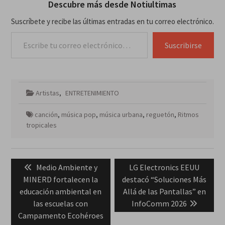
Descubre más desde Notiultimas
Suscríbete y recibe las últimas entradas en tu correo electrónico.
Escribe tu correo electrónico…
Suscribirse
Artistas
,
ENTRETENIMIENTO
canción
,
música pop
,
música urbana
,
reguetón
,
Ritmos
tropicales
Navegación
Previous
Next
Medio Ambiente y
LG Electronics EEUU
de
post:
post:
MINERD fortalecen la
destacó “Soluciones Más
entradas
educación ambiental en
Allá de las Pantallas” en
las escuelas con
InfoComm 2026
Campamento Ecohéroes