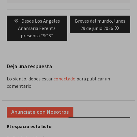
Navegación
Previous
Next
Desde Los Angeles
Breves del mundo, lunes
de
post:
post:
Anamaria Ferentz
29 de junio 2026
entradas
presenta “SOS”
Deja una respuesta
Lo siento, debes estar
conectado
para publicar un
comentario.
Anunciate con Nosotros
El espacio esta listo