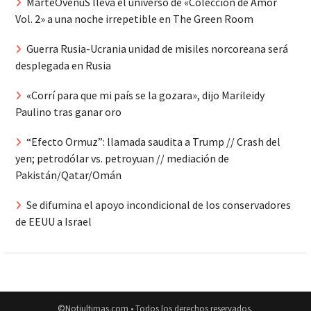
MarteOvenuS lleva el universo de «Colección de Amor
Vol. 2» a una noche irrepetible en The Green Room
Guerra Rusia-Ucrania unidad de misiles norcoreana será
desplegada en Rusia
«Corrí para que mi país se la gozara», dijo Marileidy
Paulino tras ganar oro
“Efecto Ormuz”: llamada saudita a Trump // Crash del
yen; petrodólar vs. petroyuan // mediación de
Pakistán/Qatar/Omán
Se difumina el apoyo incondicional de los conservadores
de EEUU a Israel
©Notiultimas.com • Todos los derechos reservados.