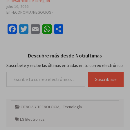
el desarrollo de la región
julio 16, 2026
En «ECONOMIA/NEGOCIOS»
Facebook
Twitter
Email
WhatsApp
Compartir
Descubre más desde Notiultimas
Suscríbete y recibe las últimas entradas en tu correo electrónico.
Escribe tu correo electrónico…
Suscribirse
CIENCIA Y TECNOLOGIA
,
Tecnología
LG Electronics