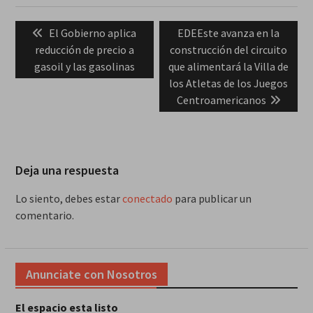
Navegación
Previous
Next
El Gobierno aplica
EDEEste avanza en la
de
post:
post:
reducción de precio a
construcción del circuito
entradas
gasoil y las gasolinas
que alimentará la Villa de
los Atletas de los Juegos
Centroamericanos
Deja una respuesta
Lo siento, debes estar
conectado
para publicar un
comentario.
Anunciate con Nosotros
El espacio esta listo