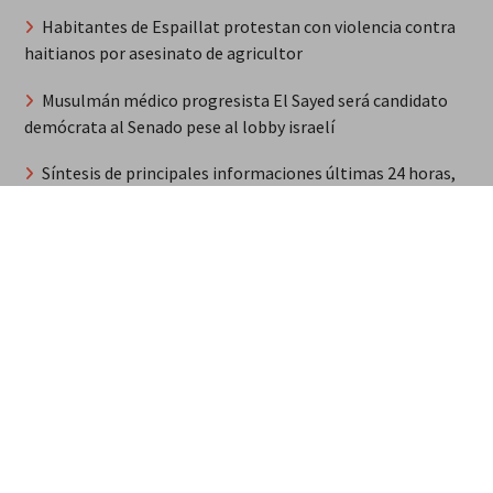
Habitantes de Espaillat protestan con violencia contra
haitianos por asesinato de agricultor
Musulmán médico progresista El Sayed será candidato
demócrata al Senado pese al lobby israelí
Síntesis de principales informaciones últimas 24 horas,
jueves 6 agosto 2026
MarteOvenuS lleva el universo de «Colección de Amor
Vol. 2» a una noche irrepetible en The Green Room
Guerra Rusia-Ucrania unidad de misiles norcoreana será
desplegada en Rusia
«Corrí para que mi país se la gozara», dijo Marileidy
Paulino tras ganar oro
“Efecto Ormuz”: llamada saudita a Trump // Crash del