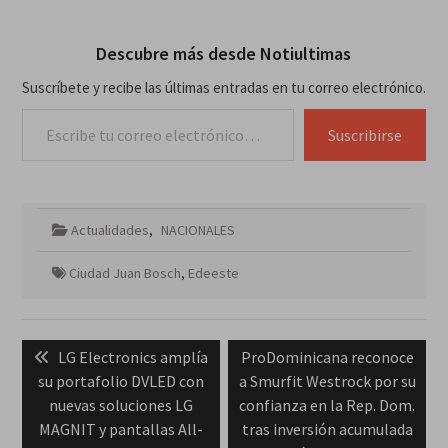
Descubre más desde Notiultimas
Suscríbete y recibe las últimas entradas en tu correo electrónico.
Escribe tu correo electrónico…
Suscribirse
Actualidades
,
NACIONALES
Ciudad Juan Bosch
,
Edeeste
Navegación
Previous
Next
LG Electronics amplía
ProDominicana reconoce
de
post:
post:
su portafolio DVLED con
a Smurfit Westrock por su
entradas
nuevas soluciones LG
confianza en la Rep. Dom.
MAGNIT y pantallas All-
tras inversión acumulada