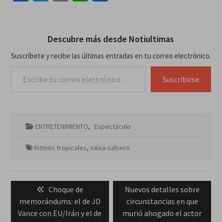
Descubre más desde Notiultimas
Suscríbete y recibe las últimas entradas en tu correo electrónico.
Escribe tu correo electrónico…
Suscribirse
ENTRETENIMIENTO
,
Espectáculo
Ritmos tropicales
,
salsa-salsero
Navegación
Previous
Next
Choque de
Nuevos detalles sobre
de
post:
post:
memorándums: el de JD
circunstancias en que
entradas
Vance con EU/Irán y el de
murió ahogado el actor