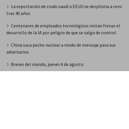
La exportación de crudo saudí a EEUU se desploma a cero
tras 40 años
Centenares de empleados tecnológicos instan frenar el
desarrollo de la IA por peligro de que se salga de control
China saca pecho nuclear a modo de mensaje para sus
adversarios
Breves del mundo, jueves 6 de agosto
Steffany Constanza recibe dos nominaciones
internacionales y una evaluación en los Grammy
Habitantes de Espaillat protestan con violencia contra
haitianos por asesinato de agricultor
Musulmán médico progresista El Sayed será candidato
demócrata al Senado pese al lobby israelí