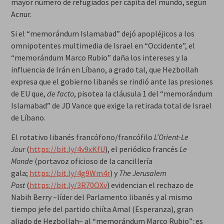
mayor número de refugiados per cápita del mundo, según
Acnur.
Si el “memorándum Islamabad” dejó apopléjicos a los
omnipotentes multimedia de Israel en “Occidente”, el
“memorándum Marco Rubio” daña los intereses y la
influencia de Irán en Líbano, a grado tal, que Hezbollah
expresa que el gobierno libanés se rindió ante las presiones
de EU que,
de facto
, pisotea la cláusula 1 del “memorándum
Islamabad” de JD Vance que exige la retirada total de Israel
de Líbano.
El rotativo libanés francófono/francófilo
L’Orient-Le
Jour
(
https://bit.ly/4v9xKfU
), el periódico francés
Le
Monde
(portavoz oficioso de la cancillería
gala;
https://bit.ly/4g9Wm4r
) y
The Jerusalem
Post
(
https://bit.ly/3R70OXv
) evidencian el rechazo de
Nabih Berry –líder del Parlamento libanés y al mismo
tiempo jefe del partido chiíta Amal (Esperanza), gran
aliado de Hezbollah– al “memorándum Marco Rubio”: es