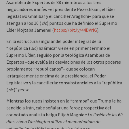
Asamblea de Expertos de 88 miembros a los tres
negociadores iraníes –el presidente Pezeshkian, el líder
legislativo Ghalibaf y el canciller Araghchi– para que se
atengan a los 10 (
sic
) puntos que ha definido el Supremo
Líder Mojtaba Jamenei (
https://bit.ly/44DVrlG
).
En la estructura singular del poder integral de la
“República (
sic
) Islámica” viene en primer término el
Supremo Líder, seguido por la teológica Asamblea de
Expertos –que evalúa las desviaciones de los otros poderes
propiamente “republicanos”– que se colocan
jerárquicamente encima de la presidencia, el Poder
Legislativo y la cancillería: consubstanciales a la “república
(
sic
)”
per se.
Mientras los rusos insisten en la “trampa” que Trump le ha
tendido a Irán, cabe señalar una feroz prospectiva del
connotado analista belga Elijah Magnier:
La ilusión de los 60
días: cómo Washington utiliza el memorándum de
entendimiento (MdE)
para reducir a Irán a su