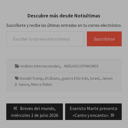
Descubre más desde Notiultimas
Suscríbete y recibe las últimas entradas en tu correo electrónico.
Escribe tu correo electrónico…
Suscribirse
Análisis Internacionales
,
ANÁLISIS/OPINIONES
Donald Trump
,
El Líbano
,
guerra EUU-Irán
,
Israel
,
James
D. Vance
,
Marco Rubio
Navegación
Previous
Next
Breves del mundo,
Evaristo Marte presenta
de
post:
post:
miércoles 1 de julio 2026
«Canto y encanto»
entradas