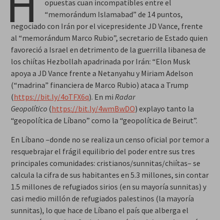
H
opuestas cuan incompatibles entre el
“memorándum Islamabad” de 14 puntos,
negociado con Irán por el vicepresidente JD Vance, frente
al “memorándum Marco Rubio”, secretario de Estado quien
favoreció a Israel en detrimento de la guerrilla libanesa de
los chiítas Hezbollah apadrinada por Irán: “Elon Musk
apoya a JD Vance frente a Netanyahu y Miriam Adelson
(“madrina” financiera de Marco Rubio) ataca a Trump
(
https://bit.ly/4oTFX6q
). En mi
Radar
Geopolítico
(
https://bit.ly/4wmBwDO
) explayo tanto la
“geopolítica de Líbano” como la “geopolítica de Beirut”.
En Líbano –donde no se realiza un censo oficial por temor a
resquebrajar el frágil equilibrio del poder entre sus tres
principales comunidades: cristianos/sunnitas/chiítas– se
calcula la cifra de sus habitantes en 5.3 millones, sin contar
1.5 millones de refugiados sirios (en su mayoría sunnitas) y
casi medio millón de refugiados palestinos (la mayoría
sunnitas), lo que hace de Líbano el país que alberga el