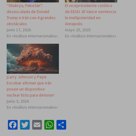
“Shukrya, Pakistán”:
El vicepresidente católico
desescalada de Donald
de EEUU JD Vance sentencia
Trump e Irán con 4 grandes
la multipolaridad en
obstáculos
Annapolis
junio 17, 2026
mayo 25, 2025
En «Análisis Internacionales»
En «Análisis Internacionales»
¡Larry Johnson y Pepe
Escobar afirman que Irán
posee un dispositivo
nuclear listo para detonar!
junio 3, 2026
En «Análisis Internacionales»
Facebook
Twitter
Email
WhatsApp
Compartir