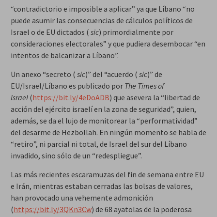
“contradictorio e imposible a aplicar” ya que Líbano “no
puede asumir las consecuencias de cálculos políticos de
Israel o de EU dictados (
sic
) primordialmente por
consideraciones electorales” y que pudiera desembocar “en
intentos de balcanizar a Líbano”.
Un anexo “secreto (
sic
)” del “acuerdo (
sic
)” de
EU/Israel/Líbano es publicado por
The Times of
Israel
(
https://bit.ly/4eDoADB
) que asevera la “libertad de
acción del ejército israelí en la zona de seguridad”, quien,
además, se da el lujo de monitorear la “performatividad”
del desarme de Hezbollah. En ningún momento se habla de
“retiro”, ni parcial ni total, de Israel del sur del Líbano
invadido, sino sólo de un “redespliegue”.
Las más recientes escaramuzas del fin de semana entre EU
e Irán, mientras estaban cerradas las bolsas de valores,
han provocado una vehemente admonición
(
https://bit.ly/3QKn3Cw
) de 68 ayatolas de la poderosa