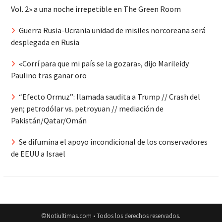
Vol. 2» a una noche irrepetible en The Green Room
Guerra Rusia-Ucrania unidad de misiles norcoreana será
desplegada en Rusia
«Corrí para que mi país se la gozara», dijo Marileidy
Paulino tras ganar oro
“Efecto Ormuz”: llamada saudita a Trump // Crash del
yen; petrodólar vs. petroyuan // mediación de
Pakistán/Qatar/Omán
Se difumina el apoyo incondicional de los conservadores
de EEUU a Israel
©Notiultimas.com • Todos los derechos reservados.