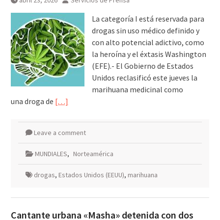
abril 23, 2026
Servicios de Prensa
de «Colección de Amor Vol. 2» a
una noche irrepetible en The
La categoría I está reservada para
Green Room
drogas sin uso médico definido y
con alto potencial adictivo, como
la heroína y el éxtasis Washington
(EFE).- El Gobierno de Estados
Unidos reclasificó este jueves la
marihuana medicinal como
una droga de
[…]
Leave a comment
MUNDIALES
,
Norteamérica
drogas
,
Estados Unidos (EEUU)
,
marihuana
Cantante urbana «Masha» detenida con dos