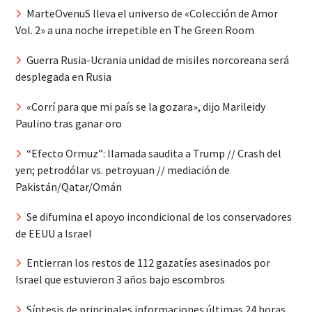
MarteOvenuS lleva el universo de «Colección de Amor
Vol. 2» a una noche irrepetible en The Green Room
Guerra Rusia-Ucrania unidad de misiles norcoreana será
desplegada en Rusia
«Corrí para que mi país se la gozara», dijo Marileidy
Paulino tras ganar oro
“Efecto Ormuz”: llamada saudita a Trump // Crash del
yen; petrodólar vs. petroyuan // mediación de
Pakistán/Qatar/Omán
Se difumina el apoyo incondicional de los conservadores
de EEUU a Israel
Entierran los restos de 112 gazatíes asesinados por
Israel que estuvieron 3 años bajo escombros
Síntesis de principales informaciones últimas 24 horas,