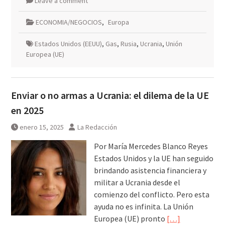
Leave a comment
ECONOMIA/NEGOCIOS
,
Europa
Estados Unidos (EEUU)
,
Gas
,
Rusia
,
Ucrania
,
Unión
Europea (UE)
Enviar o no armas a Ucrania: el dilema de la UE
en 2025
enero 15, 2025
La Redacción
Por María Mercedes Blanco Reyes
Estados Unidos y la UE han seguido
brindando asistencia financiera y
militar a Ucrania desde el
comienzo del conflicto. Pero esta
ayuda no es infinita. La Unión
Europea (UE) pronto
[…]