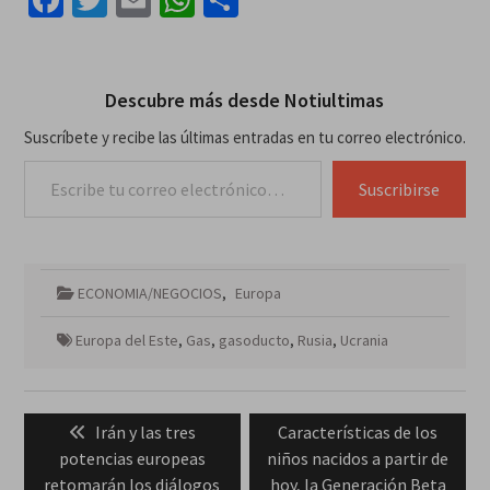
Facebook
Twitter
Email
WhatsApp
Compartir
Descubre más desde Notiultimas
Suscríbete y recibe las últimas entradas en tu correo electrónico.
Escribe tu correo electrónico…
Suscribirse
ECONOMIA/NEGOCIOS
,
Europa
Europa del Este
,
Gas
,
gasoducto
,
Rusia
,
Ucrania
Navegación
Previous
Next
Irán y las tres
Características de los
de
post:
post:
potencias europeas
niños nacidos a partir de
entradas
retomarán los diálogos
hoy, la Generación Beta