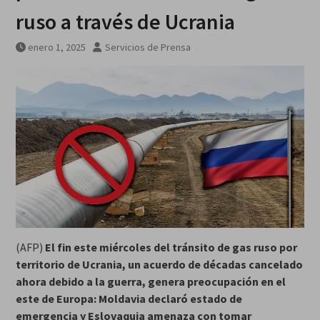
Guerra Rusia-Ucrania unidad de
ruso a través de Ucrania
misiles norcoreana será
desplegada en Rusia
enero 1, 2025
Servicios de Prensa
(AFP)
El fin este miércoles del tránsito de gas ruso por
territorio de Ucrania, un acuerdo de décadas cancelado
ahora debido a la guerra, genera preocupación en el
este de Europa: Moldavia declaró estado de
emergencia y Eslovaquia amenaza con tomar