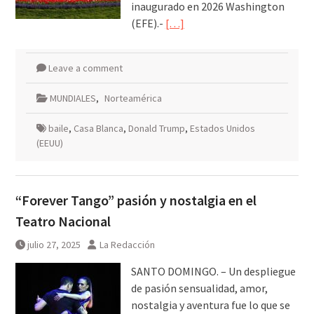
inaugurado en 2026 Washington
(EFE).-
[…]
Leave a comment
MUNDIALES
,
Norteamérica
baile
,
Casa Blanca
,
Donald Trump
,
Estados Unidos
(EEUU)
“Forever Tango” pasión y nostalgia en el
Teatro Nacional
julio 27, 2025
La Redacción
SANTO DOMINGO. – Un despliegue
de pasión sensualidad, amor,
nostalgia y aventura fue lo que se