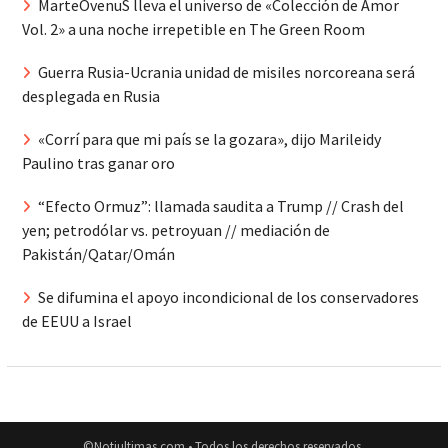
MarteOvenuS lleva el universo de «Colección de Amor
Vol. 2» a una noche irrepetible en The Green Room
Guerra Rusia-Ucrania unidad de misiles norcoreana será
desplegada en Rusia
«Corrí para que mi país se la gozara», dijo Marileidy
Paulino tras ganar oro
“Efecto Ormuz”: llamada saudita a Trump // Crash del
yen; petrodólar vs. petroyuan // mediación de
Pakistán/Qatar/Omán
Se difumina el apoyo incondicional de los conservadores
de EEUU a Israel
©Notiultimas.com • Todos los derechos reservados.