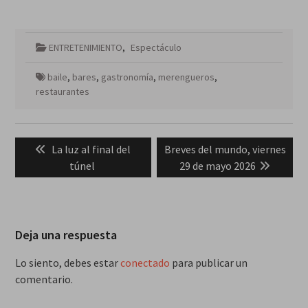
ENTRETENIMIENTO
,
Espectáculo
baile
,
bares
,
gastronomía
,
merengueros
,
restaurantes
Navegación
Previous
Next
La luz al final del
Breves del mundo, viernes
de
post:
post:
túnel
29 de mayo 2026
entradas
Deja una respuesta
Lo siento, debes estar
conectado
para publicar un
comentario.