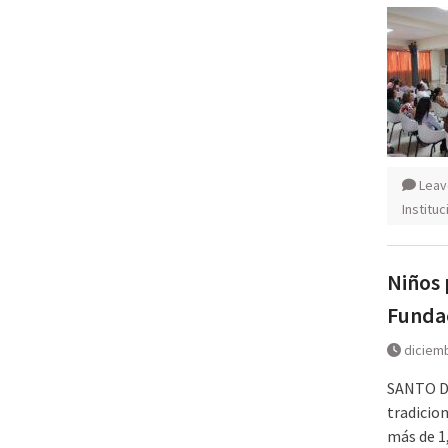
Leav
Institu
Niños 
Funda
diciemb
SANTO DO
tradicio
más de 1