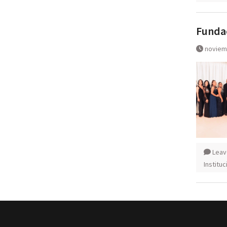
Fundac
noviem
Leav
Institu