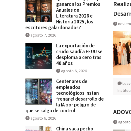
Realiz
ganaron los Premios
Historia 2025, los escritores
Anuales de
Desarr
galardonados?
Literatura 2026 e
Historia 2025, los
noviem
escritores galardonados?
agosto 7, 2026
La exportación de
crudo saudí a EEUU se
desploma a cero tras
40 años
agosto 6, 2026
Centenares de
Leav
empleados
Institu
tecnológicos instan
frenar el desarrollo de
la IA por peligro de
que se salga de control
ADOVOH
agosto 6, 2026
agosto
China saca pecho