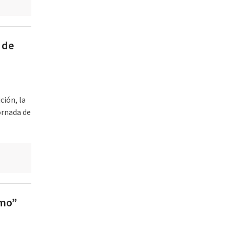
 de
ción, la
ornada de
smo”