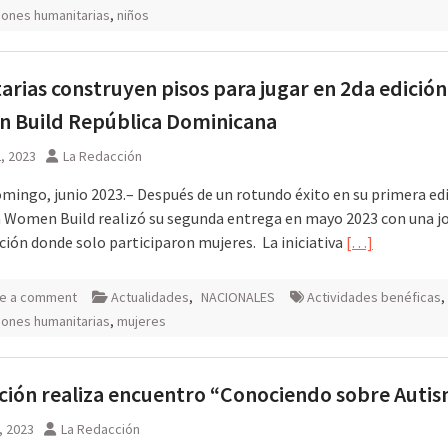
ciones humanitarias
,
niños
arias construyen pisos para jugar en 2da edición
 Build República Dominicana
2, 2023
La Redacción
mingo, junio 2023.– Después de un rotundo éxito en su primera edi
va Women Build realizó su segunda entrega en mayo 2023 con una j
ción donde solo participaron mujeres. La iniciativa
[…]
e a comment
Actualidades
,
NACIONALES
Actividades benéficas
,
ciones humanitarias
,
mujeres
ión realiza encuentro “Conociendo sobre Auti
, 2023
La Redacción