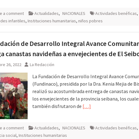
e a comment
Actualidades
,
NACIONALES
Actividades benéficas
,
ades infantiles
,
Instituciones humanitarias
,
niños pobres
dación de Desarrollo Integral Avance Comunitar
a canastas navideñas a envejecientes de El Seib
re 26, 2022
La Redacción
La Fundación de Desarrollo Integral Avance Comun
(Fundinaco), presidida por la Dra. Kenia Mejia de B
realizó su acostumbrada entrega de canastas navi
los envejecientes de la provincia seibana, los cuale
también disfrutaron de
[…]
e a comment
Actualidades
,
NACIONALES
Actividades benéficas
,
cia social
,
Instituciones humanitarias