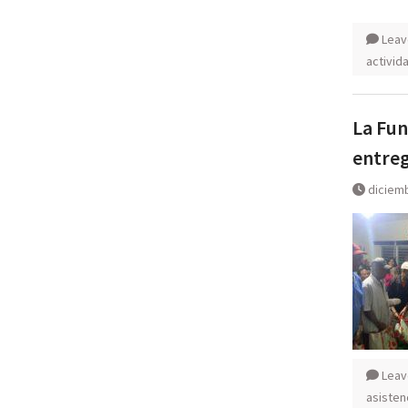
Leav
activid
La Fun
entreg
diciemb
Leav
asisten