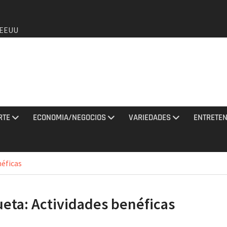
a EEUU
de que
o de
RTE
ECONOMIA/NEGOCIOS
VARIEDADES
ENTRETEN
agosto
y una
néficas
tan con
ueta:
Actividades benéficas
los
2026 e