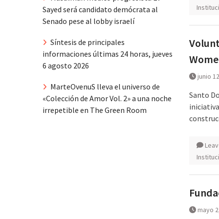
Institu
Sayed será candidato demócrata al
Senado pese al lobby israelí
Volunt
Síntesis de principales
informaciones últimas 24 horas, jueves
Women
6 agosto 2026
junio 1
MarteOvenuS lleva el universo de
Santo Do
«Colección de Amor Vol. 2» a una noche
iniciati
irrepetible en The Green Room
construc
Leav
Institu
Fundac
mayo 2