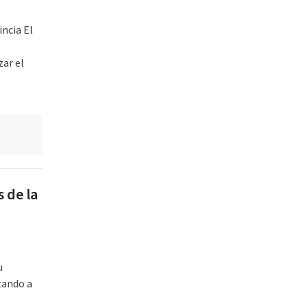
ncia El
ar el
 de la
u
tando a