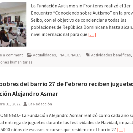
La Fundación Autismo sin Fronteras realizó el 1er
Encuentro “Conociendo sobre Autismo” en la provi
Seibo, con el objetivo de concienciar a todas las
poblaciones de República Dominicana hasta alcanz
nivel internacional para que
[…]
e a comment
Actualidades
,
NACIONALES
Actividades benéficas
,
ciones humanitarias
pobres del barrio 27 de Febrero reciben juguetes
ción Alejandro Asmar
re 31, 2022
La Redacción
MINGO.- La Fundación Alejandro Asmar realizó como cada año s
nal entrega de juguetes durante las festividades de Navidad, impac
,5000 niños de escasos recursos que residen en el barrio 27
[…]