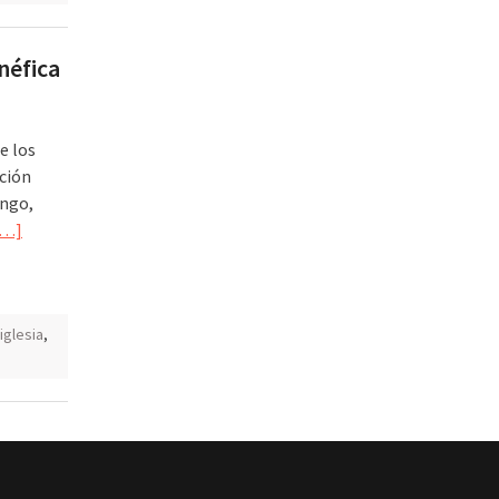
néfica
e los
ción
ingo,
[…]
iglesia
,