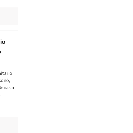
io
o
itario
isonó,
deñas a
s