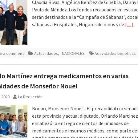
Claudia Rivas, Angélica Benítez de Ginebra, Danny
Paula de Méndez. Los fondos recaudados en esta ac
serán destinados a la “Campaña de Sábanas”, dota
sábanas a Hospitales, Hogares de niños y de
[…]
e a comment
Actualidades
,
NACIONALES
Actividades benéficas
do Martínez entrega medicamentos en varias
idades de Monseñor Nouel
, 2023
La Redacción
Bonao, Monseñor Nouel.- El precandidato a senad
esta provincia y actual diputado, Orlando Martínez
encabezó la entrega de cientos de unidades de
medicamentos e insumos médicos, como parte de
amplio programa de protección social que desde l