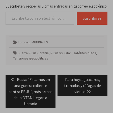
Suscríbete y recibe las últimas entradas en tu correo electrónico.
Escribe tu correo electrónico…
Suscribirse
Europa
,
MUNDIALES
Guerra Rusia-Ucrania
,
Rusia vs. Otan
,
satélites rusos
,
Tensiones geopolíticas
Navegación
Previous
Next
Rusia: “Estamos en
Para hoy: aguaceros,
de
post:
post:
una guerra caliente
tronadas y ráfagas de
entradas
contra EEUU”, más armas
viento
de la OTAN llegan a
Ucrania