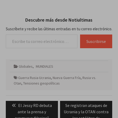
Descubre más desde Notiultimas
Suscríbete y recibe las últimas entradas en tu correo electrónico.
Escribe tu correo electrónico…
Suscribirse
Globales
,
MUNDIALES
Guerra Rusia-Ucrania
,
Nueva Guerra Fría
,
Rusia vs.
Otan
,
Tensiones geopolíticas
Navegación
Previous
Next
El Jessy RD debuta
Se registran ataques de
de
post:
post:
ante la prensa y
Ucrania y la OTAN contra
entradas
promueve “Vecina”
los satélites de