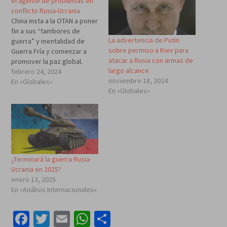
el agente de problemas en
conflicto Rusia-Ucrania
China insta a la OTAN a poner
fin a sus “tambores de
La advertencia de Putin
guerra” y mentalidad de
sobre permiso a Kiev para
Guerra Fría y comenzar a
atacar a Rusia con armas de
promover la paz global.
largo alcance
“Alentamos a la OTAN a que
febrero 24, 2024
noviembre 18, 2024
haga un examen de
En «Globales»
En «Globales»
conciencia, a salir de la
mentalidad de la Guerra Fría
y abstenerse de instigar
enfrentamientos…
¿Terminará la guerra Rusia-
Ucrania en 2025?
enero 13, 2025
En «Análisis Internacionales»
Facebook
Twitter
Email
WhatsApp
Compartir