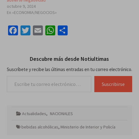
advierte negatividad
octubre 9, 2024
En «ECONOMIA/NEGOCIOS»
Facebook
Twitter
Email
WhatsApp
Compartir
Descubre más desde Notiultimas
Suscríbete y recibe las últimas entradas en tu correo electrónico.
Escribe tu correo electrónico…
Suscribirse
Actualidades
,
NACIONALES
bebidas alcohólicas
,
Ministerio de Interior y Policía