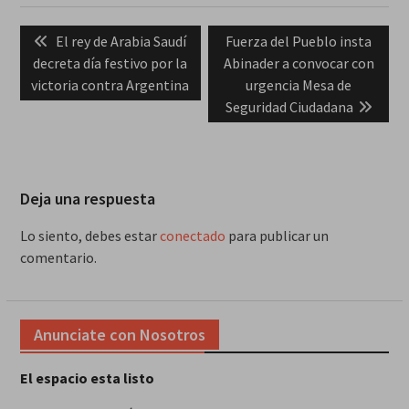
Navegación
Previous
Next
El rey de Arabia Saudí
Fuerza del Pueblo insta
de
post:
post:
decreta día festivo por la
Abinader a convocar con
entradas
victoria contra Argentina
urgencia Mesa de
Seguridad Ciudadana
Deja una respuesta
Lo siento, debes estar
conectado
para publicar un
comentario.
Anunciate con Nosotros
El espacio esta listo