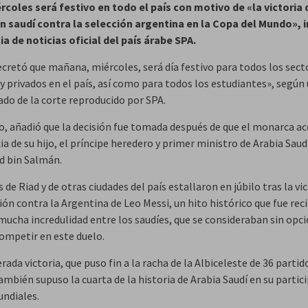
rcoles será festivo en todo el país con motivo de «la victoria 
n saudí contra la selección argentina en la Copa del Mundo»,
ia de noticias oficial del país árabe SPA.
ecretó que mañana, miércoles, será día festivo para todos los sect
y privados en el país, así como para todos los estudiantes», según
do de la corte reproducido por SPA.
, añadió que la decisión fue tomada después de que el monarca ac
a de su hijo, el príncipe heredero y primer ministro de Arabia Saud
 bin Salmán.
s de Riad y de otras ciudades del país estallaron en júbilo tras la vi
ión contra la Argentina de Leo Messi, un hito histórico que fue reci
 mucha incredulidad entre los saudíes, que se consideraban sin opc
competir en este duelo.
rada victoria, que puso fin a la racha de la Albiceleste de 36 partid
ambién supuso la cuarta de la historia de Arabia Saudí en su partic
undiales.