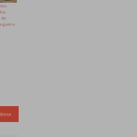
atos
bia
s de
a guerra
ibirse