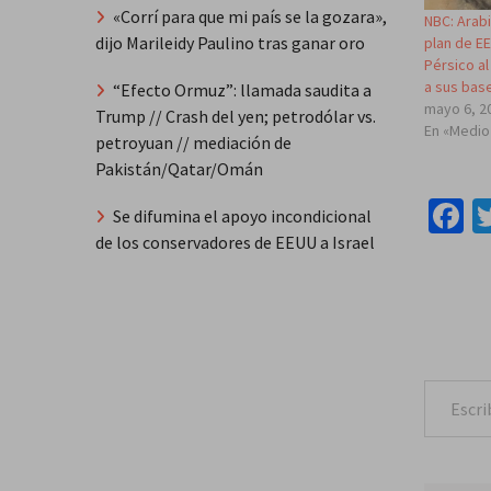
«Corrí para que mi país se la gozara»,
NBC: Arabi
dijo Marileidy Paulino tras ganar oro
plan de EE
Pérsico a
a sus bas
“Efecto Ormuz”: llamada saudita a
mayo 6, 2
Trump // Crash del yen; petrodólar vs.
En «Medio
petroyuan // mediación de
Pakistán/Qatar/Omán
F
Se difumina el apoyo incondicional
de los conservadores de EEUU a Israel
Escribe tu correo e