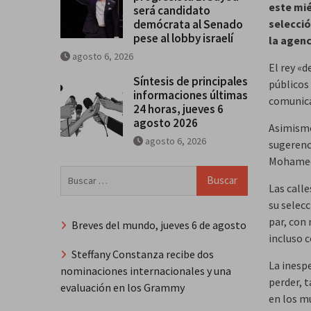
este mié
será candidato
demócrata al Senado
selecció
pese al lobby israelí
la agenc
agosto 6, 2026
El rey «d
Síntesis de principales
públicos 
informaciones últimas
comunica
24 horas, jueves 6
agosto 2026
Asimismo
agosto 6, 2026
sugerenci
Mohamed
Buscar:
Las calle
su selecc
par, con
Breves del mundo, jueves 6 de agosto
incluso 
Steffany Constanza recibe dos
La inespe
nominaciones internacionales y una
perder, t
evaluación en los Grammy
en los m