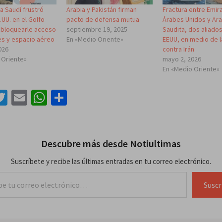
a Saudí frustró
Arabia y Pakistán firman
Fractura entre Emir
.UU. en el Golfo
pacto de defensa mutua
Árabes Unidos y Ara
l bloquearle acceso
septiembre 19, 2025
Saudita, dos aliado
es y espacio aéreo
En «Medio Oriente»
EEUU, en medio de l
026
contra Irán
 Oriente»
mayo 2, 2026
En «Medio Oriente»
acebook
Twitter
Email
WhatsApp
Compartir
Descubre más desde Notiultimas
Suscríbete y recibe las últimas entradas en tu correo electrónico.
lectrónico…
Suscr