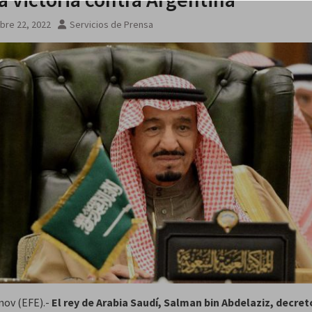
bre 22, 2022
Servicios de Prensa
 nov (EFE).-
El rey de Arabia Saudí, Salman bin Abdelaziz, decre