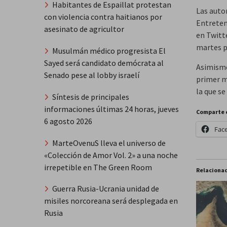
Habitantes de Espaillat protestan
Las auto
con violencia contra haitianos por
Entreten
asesinato de agricultor
en Twitte
martes p
Musulmán médico progresista El
Sayed será candidato demócrata al
Asimismo
Senado pese al lobby israelí
primer m
la que s
Síntesis de principales
informaciones últimas 24 horas, jueves
Comparte 
6 agosto 2026
Fac
MarteOvenuS lleva el universo de
«Colección de Amor Vol. 2» a una noche
irrepetible en The Green Room
Relaciona
Guerra Rusia-Ucrania unidad de
misiles norcoreana será desplegada en
Rusia