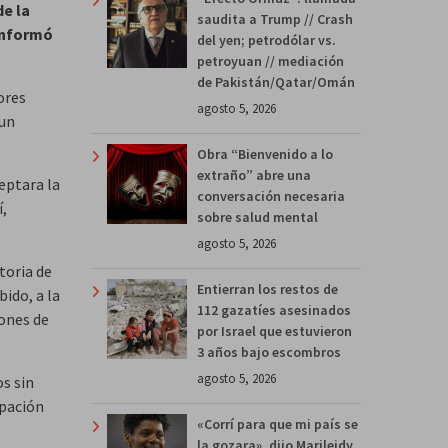
de la
saudita a Trump // Crash
 informó
del yen; petrodólar vs.
petroyuan // mediación
de Pakistán/Qatar/Omán
ores
agosto 5, 2026
 un
Obra “Bienvenido a lo
extraño” abre una
eptara la
conversación necesaria
í,
sobre salud mental
agosto 5, 2026
ctoria de
Entierran los restos de
bido, a la
112 gazatíes asesinados
iones de
por Israel que estuvieron
3 años bajo escombros
agosto 5, 2026
os sin
ipación
«Corrí para que mi país se
la gozara», dijo Marileidy