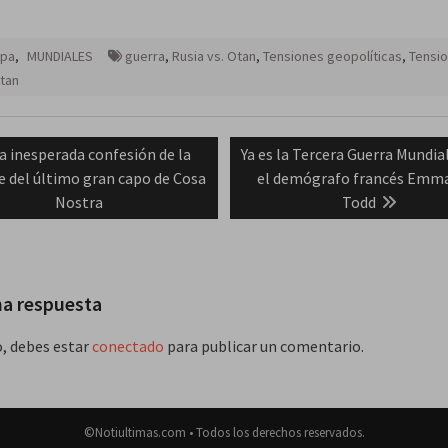
opa
,
MUNDIALES
guerra
,
Rusia vs. Otan
,
Tensiones geopolíticas
,
Tensi
tan
ación
revious
Next
a inesperada confesión de la
Ya es la
Tercera Guerra Mundia
ost:
post:
 del último gran capo de Cosa
el demógrafo francés Emm
das
Nostra
Todd
na respuesta
o, debes estar
conectado
para publicar un comentario.
©Notiultimas.com • Todos los derechos reservados.