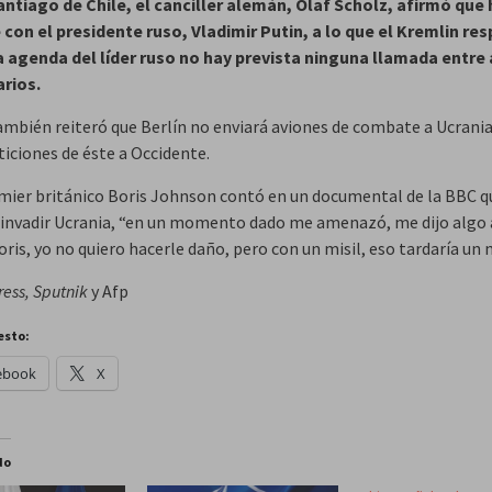
ntiago de Chile, el canciller alemán, Olaf Scholz, afirmó que
 con el presidente ruso, Vladimir Putin, a lo que el Kremlin re
a agenda del líder ruso no hay prevista ninguna llamada entr
rios.
ambién reiteró que Berlín no enviará aviones de combate a Ucrania
ticiones de éste a Occidente.
emier británico Boris Johnson contó en un documental de la BBC q
 invadir Ucrania, “en un momento dado me amenazó, me dijo algo 
ris, yo no quiero hacerle daño, pero con un misil, eso tardaría un 
ress,
Sputnik
y Afp
esto:
ebook
X
do