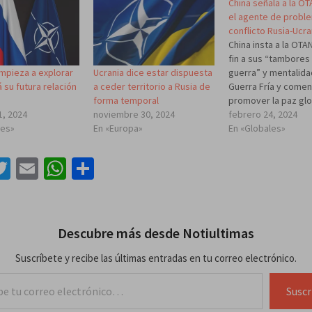
China señala a la O
el agente de probl
conflicto Rusia-Ucra
China insta a la OTA
fin a sus “tambores
mpieza a explorar
Ucrania dice estar dispuesta
guerra” y mentalid
 su futura relación
a ceder territorio a Rusia de
Guerra Fría y comen
forma temporal
promover la paz glo
1, 2024
noviembre 30, 2024
“Alentamos a la OTA
febrero 24, 2024
les»
En «Europa»
haga un examen de
En «Globales»
conciencia, a salir d
mentalidad de la Gu
acebook
Twitter
Email
WhatsApp
Compartir
y abstenerse de ins
enfrentamientos…
Descubre más desde Notiultimas
Suscríbete y recibe las últimas entradas en tu correo electrónico.
lectrónico…
Suscr