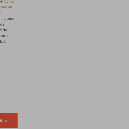
TAN como
emas en
nia
N a poner
 de
ad de
zar a
bal.
N a que
e la
erra Fría
tigar
ibirse