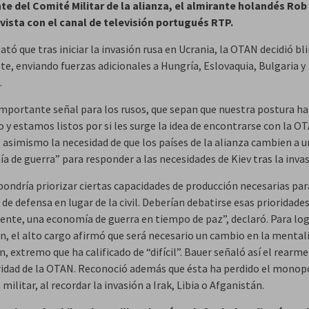
te del Comité Militar de la alianza, el almirante holandés Rob
vista con el canal de televisión portugués RTP.
ató que tras iniciar la invasión rusa en Ucrania, la OTAN decidió bl
te, enviando fuerzas adicionales a Hungría, Eslovaquia, Bulgaria y
.
importante señal para los rusos, que sepan que nuestra postura ha
y estamos listos por si les surge la idea de encontrarse con la OT
 asimismo la necesidad de que los países de la alianza cambien a 
 de guerra” para responder a las necesidades de Kiev tras la invas
pondría priorizar ciertas capacidades de producción necesarias par
 de defensa en lugar de la civil. Deberían debatirse esas prioridade
ente, una economía de guerra en tiempo de paz”, declaró. Para log
n, el alto cargo afirmó que será necesario un cambio en la mentali
, extremo que ha calificado de “difícil”. Bauer señaló así el rear
ridad de la OTAN. Reconoció además que ésta ha perdido el monopo
a militar, al recordar la invasión a Irak, Libia o Afganistán.