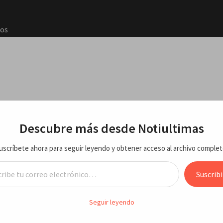
los
2026 e
a EEUU
RTE
ECONOMIA/NEGOCIOS
VARIEDADES
ENTRETEN
Descubre más desde Notiultimas
de que
uscríbete ahora para seguir leyendo y obtener acceso al archivo complet
o de
ara confrontar a Moscú
reo electrónico…
agosto
Suscribi
TAN dice estar lista para confrontar
y una
Seguir leyendo
cú
ciones