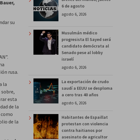
 Bauer,
6 de agosto
agosto 6, 2026
indar su
Musulmán médico
progresista El Sayed será
candidato demócrata al
Senado pese al lobby
AN”.
israelí
una
agosto 6, 2026
ión rusa.
La exportación de crudo
a la
saudí a EEUU se desploma
s sobre,
a cero tras 40 años
rar esta
agosto 6, 2026
dad de la
me como
Habitantes de Espaillat
lio de la
protestan con violencia
contra haitianos por
asesinato de agricultor