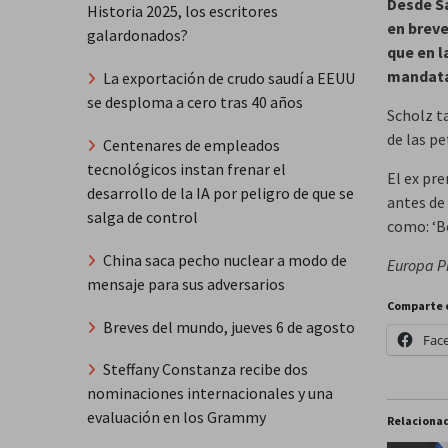
Desde Sa
Historia 2025, los escritores
en breve
galardonados?
que en l
mandata
La exportación de crudo saudí a EEUU
se desploma a cero tras 40 años
Scholz t
de las pe
Centenares de empleados
tecnológicos instan frenar el
El ex pr
desarrollo de la IA por peligro de que se
antes de
salga de control
como: ‘Bo
China saca pecho nuclear a modo de
Europa P
mensaje para sus adversarios
Comparte 
Breves del mundo, jueves 6 de agosto
Fac
Steffany Constanza recibe dos
nominaciones internacionales y una
evaluación en los Grammy
Relaciona