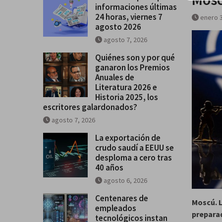
informaciones últimas
últimas 24 horas, viernes 7 ago
24 horas, viernes 7
enero 3
2026
agosto 2026
agosto 7, 2026
Quiénes son y por qué
ganaron los Premios
Anuales de
Literatura 2026 e
Historia 2025, los
escritores galardonados?
agosto 7, 2026
La exportación de
crudo saudí a EEUU se
desploma a cero tras
40 años
agosto 6, 2026
Centenares de
Moscú. L
empleados
preparad
tecnológicos instan