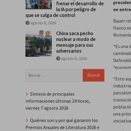
presiden
frenar el desarrollo de
la IA por peligro de
en entre
que se salga de control
Bauer rel
agosto 6, 2026
flanco es
China saca pecho
Rumanía
nuclear a modo de
mensaje para sus
“Es una 
adversarios
cambiado 
agosto 6, 2026
Defendió
“economía
Buscar:
“Esto su
industria
parcialm
Síntesis de principales
transició
informaciones últimas 24 horas,
población
viernes 7 agosto 2026
una prio
Quiénes son y por qué ganaron los
iniciativ
Premios Anuales de Literatura 2026 e