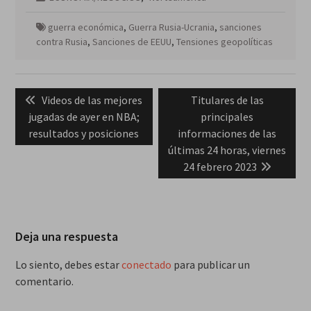
guerra económica
,
Guerra Rusia-Ucrania
,
sanciones
contra Rusia
,
Sanciones de EEUU
,
Tensiones geopolíticas
Navegación
Previous
Next
Videos de las mejores
Titulares de las
de
post:
post:
jugadas de ayer en NBA;
principales
entradas
resultados y posiciones
informaciones de las
últimas 24 horas, viernes
24 febrero 2023
Deja una respuesta
Lo siento, debes estar
conectado
para publicar un
comentario.