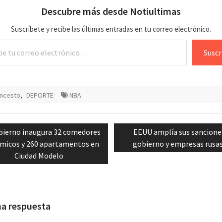
Descubre más desde Notiultimas
Suscríbete y recibe las últimas entradas en tu correo electrónico.
lectrónico…
Suscr
oncesto
,
DEPORTE
NBA
ación
vious
Next
bierno inaugura 32 comedores
EEUU amplía sus sancione
t:
post:
micos y 260 apartamentos en
gobierno y empresas rusa
das
Ciudad Modelo
na respuesta