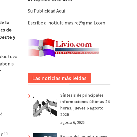
Su Publicidad Aquí
de la
Escribe a: notiultimas.rd@gmail.com
ics de
Oeste y
okic tuvo
Sabonis
y
Las noticias más leídas
Síntesis de principales
informaciones últimas 24
horas, jueves 6 agosto
24
2026
agosto 6, 2026
 y 12
Breves del mundo, jueves