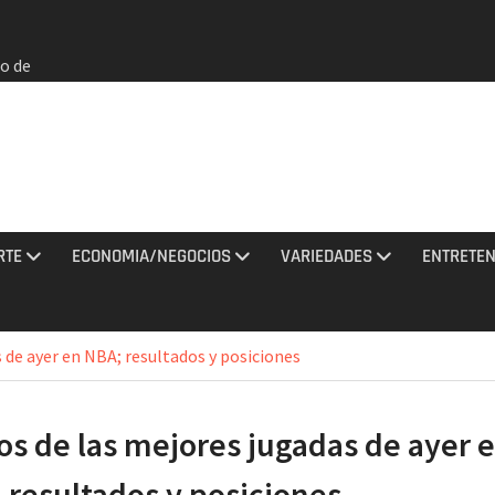
o de
agosto
rmados
rania
ciones
sto
RTE
ECONOMIA/NEGOCIOS
VARIEDADES
ENTRETEN
los
2026 e
 de ayer en NBA; resultados y posiciones
a EEUU
os de las mejores jugadas de ayer 
 resultados y posiciones
de que