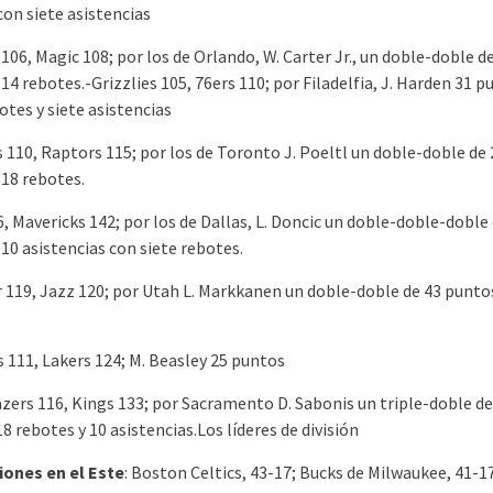
con siete asistencias
106, Magic 108; por los de Orlando, W. Carter Jr., un doble-doble d
14 rebotes.-Grizzlies 105, 76ers 110; por Filadelfia, J. Harden 31 p
otes y siete asistencias
s 110, Raptors 115; por los de Toronto J. Poeltl un doble-doble de 
 18 rebotes.
, Mavericks 142; por los de Dallas, L. Doncic un doble-doble-doble
10 asistencias con siete rebotes.
 119, Jazz 120; por Utah L. Markkanen un doble-doble de 43 puntos
s 111, Lakers 124; M. Beasley 25 puntos
azers 116, Kings 133; por Sacramento D. Sabonis un triple-doble de
8 rebotes y 10 asistencias.Los líderes de división
iones en el Este
: Boston Celtics, 43-17; Bucks de Milwaukee, 41-1