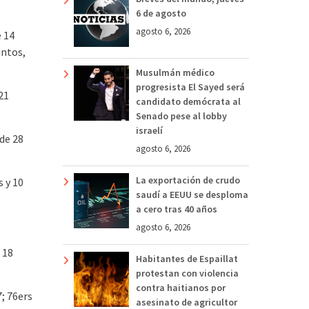
6 de agosto
agosto 6, 2026
e 14
untos,
Musulmán médico
progresista El Sayed será
21
candidato demócrata al
Senado pese al lobby
israelí
 de 28
agosto 6, 2026
La exportación de crudo
 y 10
saudí a EEUU se desploma
a cero tras 40 años
agosto 6, 2026
 18
Habitantes de Espaillat
protestan con violencia
contra haitianos por
7; 76ers
asesinato de agricultor