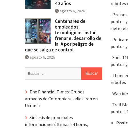
40 años
rebotes 
agosto 6, 2026
-Pistons 
Centenares de
puntos y 
empleados
siete reb
tecnológicos instan
frenar el desarrollo de
-Pelican
la IA por peligro de
puntos y
que se salga de control
agosto 6, 2026
-Suns 116
puntos y 
Buscar:
-Thunder
rebotes
The Financial Times: Grupos
-Warrior
armados de Colombia se adiestran en
-Trail Bl
Ucrania
puntos, 1
Síntesis de principales
Posic
informaciones últimas 24 horas,