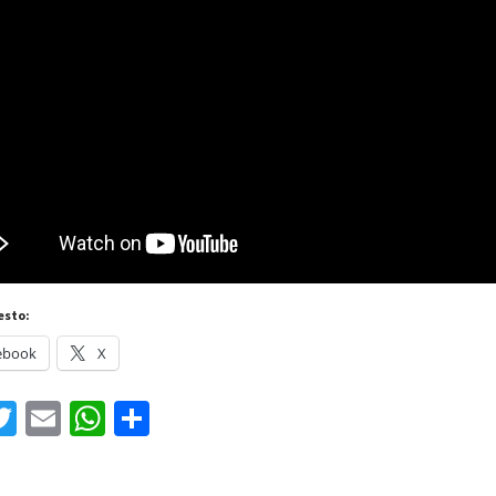
esto:
ebook
X
acebook
Twitter
Email
WhatsApp
Compartir