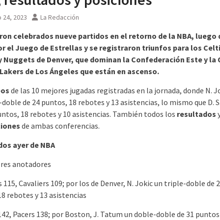
 24, 2023
La Redacción
ron celebrados nueve partidos en el retorno de la NBA, luego 
r el Juego de Estrellas y se registraron triunfos para los Celt
 Nuggets de Denver, que dominan la Confederación Este y la 
Lakers de Los Ángeles que están en ascenso.
eos
de las 10 mejores jugadas registradas en la jornada, donde N. J
-doble de 24 puntos, 18 rebotes y 13 asistencias, lo mismo que D. 
untos, 18 rebotes y 10 asistencias. También todos los
resultados
ciones
de ambas conferencias.
dos ayer de NBA
res anotadores
115, Cavaliers 109; por los de Denver, N. Jokic un triple-doble de 
8 rebotes y 13 asistencias
 142, Pacers 138; por Boston, J. Tatum un doble-doble de 31 puntos