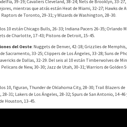
adelfia, 39-19; Cavaliers Cleveland, 38-24; Nets de Brooklyn, 33-27,
ejores, mientras que atrás están Heat de Miami, 32-27; Hawks de A
; Raptors de Toronto, 29-31; y Wizards de Washington, 28-30.
los 10 están Chicago Bulls, 26-33; Indiana Pacers 26-35; Orlando M
ts de Charlotte, 17-43; Pistons de Detroit, 15-45.
iones del Oeste
: Nuggets de Denver, 42-18; Grizzlies de Memphis,
 de Sacramento, 33-25; Clippers de Los Ángeles, 33-28; Suns de Pho
avericks de Dallas, 32-29. Del seis al 10 están Timberwolves de Mi
 Pelicans de New, 30-30; Jazz de Utah, 30-31; Warriors de Golden S
los 10, figuran, Thunder de Oklahoma City, 28-30; Trail Blazers de
 28-31; Lakers de Los Ángeles, 28-32; Spurs de San Antonio, 14-46 
de Houston, 13-45.