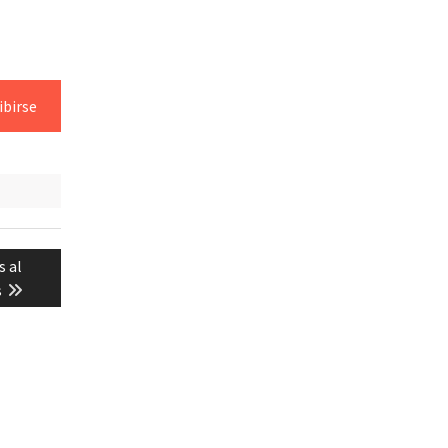
ibirse
s al
s