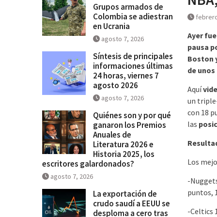
Grupos armados de
se salga de control
Colombia se adiestran
febrero
en Ucrania
Ayer fue
agosto 7, 2026
pausa po
Síntesis de principales
Boston y
informaciones últimas
de unos 
24 horas, viernes 7
agosto 2026
Aquí
vid
agosto 7, 2026
un triple
con 18 p
Quiénes son y por qué
las
posi
ganaron los Premios
Anuales de
Resulta
Literatura 2026 e
Historia 2025, los
Los mejo
escritores galardonados?
agosto 7, 2026
-Nuggets 
puntos, 1
La exportación de
crudo saudí a EEUU se
-Celtics
desploma a cero tras