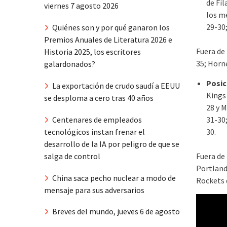
de Fil
viernes 7 agosto 2026
los m
29-30
Quiénes son y por qué ganaron los
Premios Anuales de Literatura 2026 e
Fuera de 
Historia 2025, los escritores
35; Horne
galardonados?
Posic
La exportación de crudo saudí a EEUU
Kings
se desploma a cero tras 40 años
28 y M
31-30;
Centenares de empleados
30.
tecnológicos instan frenar el
desarrollo de la IA por peligro de que se
Fuera de 
salga de control
Portland,
China saca pecho nuclear a modo de
Rockets 
mensaje para sus adversarios
Breves del mundo, jueves 6 de agosto