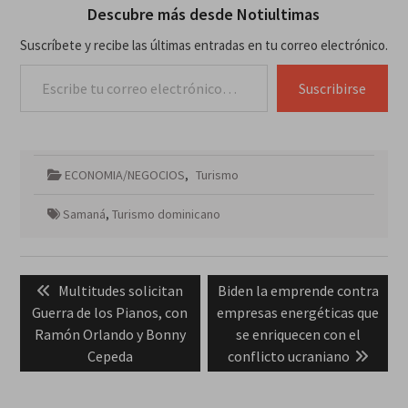
Descubre más desde Notiultimas
Suscríbete y recibe las últimas entradas en tu correo electrónico.
Escribe tu correo electrónico…
Suscribirse
ECONOMIA/NEGOCIOS
,
Turismo
Samaná
,
Turismo dominicano
Navegación
Previous
Next
Multitudes solicitan
Biden la emprende contra
de
post:
post:
Guerra de los Pianos, con
empresas energéticas que
entradas
Ramón Orlando y Bonny
se enriquecen con el
Cepeda
conflicto ucraniano