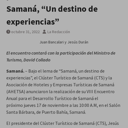
Breves del mundo, viernes 7 de
Samaná, “Un destino de
agosto
experiencias”
octubre 31, 2022
La Redacción
Juan Bancalari y Jesús Durán
El encuentro contará con la participación del Ministro de
Turismo, David Collado
Samaná.
– Bajo el lema de “Samaná, un destino de
experiencias”, el Clúster Turístico de Samaná (CTS) y la
Asociación de Hoteles y Empresas Turísticas de Samaná
(AHETSA) anunciaron la realización de su VIII Encuentro
Anual para el Desarrollo Turístico de Samaná el
próximo jueves 17 de noviembre a las 10:00 A.M, en el Salón
Santa Bárbara, de Puerto Bahía, Samaná.
El presidente del Clúster Turístico de Samaná (CTS), Jesús