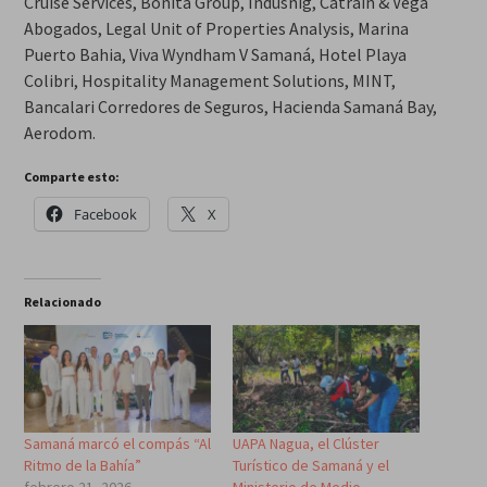
Cruise Services, Bonita Group, Indusnig, Catrain & Vega
Abogados, Legal Unit of Properties Analysis, Marina
Puerto Bahia, Viva Wyndham V Samaná, Hotel Playa
Colibri, Hospitality Management Solutions, MINT,
Bancalari Corredores de Seguros, Hacienda Samaná Bay,
Aerodom.
Comparte esto:
Facebook
X
Relacionado
Samaná marcó el compás “Al
UAPA Nagua, el Clúster
Ritmo de la Bahía”
Turístico de Samaná y el
febrero 21, 2026
Ministerio de Medio