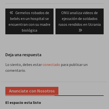
Navegación
Previous
Next
Gemelos robados de
ONU analiza videos de
de
post:
post:
bebés en un hospital se
ejecución de soldados
entradas
encuentran con su madre
rusos rendidos en Ucrania
biológica
Deja una respuesta
Lo siento, debes estar
conectado
para publicar un
comentario.
Anunciate con Nosotros
El espacio esta listo