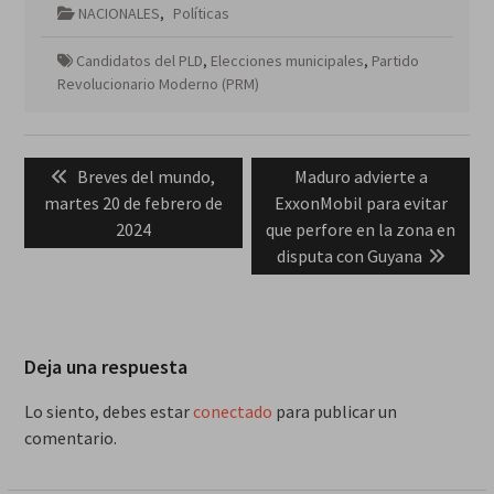
NACIONALES
,
Políticas
Candidatos del PLD
,
Elecciones municipales
,
Partido
Revolucionario Moderno (PRM)
Navegación
Previous
Next
Breves del mundo,
Maduro advierte a
de
post:
post:
martes 20 de febrero de
ExxonMobil para evitar
entradas
2024
que perfore en la zona en
disputa con Guyana
Deja una respuesta
Lo siento, debes estar
conectado
para publicar un
comentario.