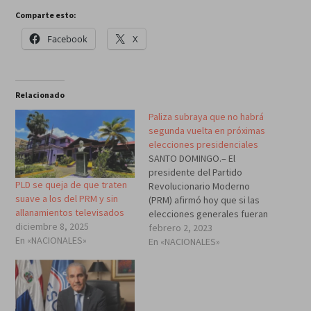
Comparte esto:
Facebook
X
Relacionado
Paliza subraya que no habrá
segunda vuelta en próximas
elecciones presidenciales
SANTO DOMINGO.– El
presidente del Partido
PLD se queja de que traten
Revolucionario Moderno
suave a los del PRM y sin
(PRM) afirmó hoy que si las
allanamientos televisados
elecciones generales fueran
diciembre 8, 2025
realizadas hoy, su
febrero 2, 2023
En «NACIONALES»
organización ganaría con un
En «NACIONALES»
porcentaje superior al
obtenido en el año 2020.
“Nosotros no usamos las
encuestas con fines
propagandísticos ni para