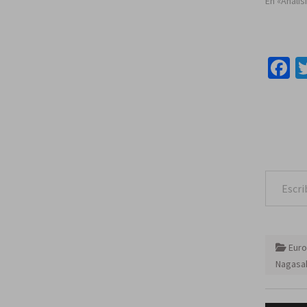
En «Anális
F
Escribe tu correo e
Eur
Nagasa
Naveg