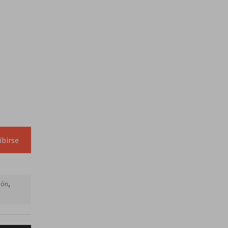
ibirse
pón
,