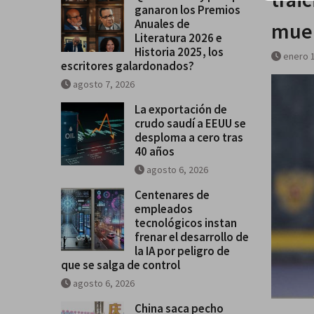
ganaron los Premios
Historia 2025, los escritores
Anuales de
muer
galardonados?
Literatura 2026 e
Historia 2025, los
enero 1
escritores galardonados?
agosto 7, 2026
La exportación de
crudo saudí a EEUU se
desploma a cero tras
40 años
agosto 6, 2026
Centenares de
empleados
tecnológicos instan
frenar el desarrollo de
la IA por peligro de
que se salga de control
agosto 6, 2026
China saca pecho