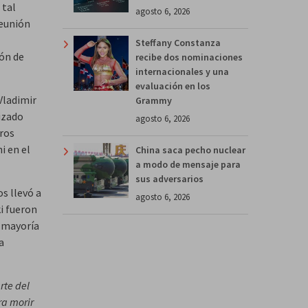
 tal
agosto 6, 2026
reunión
Steffany Constanza
ón de
recibe dos nominaciones
internacionales y una
evaluación en los
Vladimir
Grammy
izado
agosto 6, 2026
ros
i en el
China saca pecho nuclear
a modo de mensaje para
sus adversarios
os llevó a
agosto 6, 2026
i fueron
u mayoría
a
rte del
ra morir