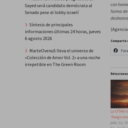
con honor
Sayed será candidato demócrata al
forma de 
Senado pese al lobby israelí
deshonr
Síntesis de principales
(Agencia
informaciones últimas 24 horas, jueves
6 agosto 2026
Comparte 
MarteOvenuS lleva el universo de
Fac
«Colección de Amor Vol. 2» a una noche
irrepetible en The Green Room
Relaciona
La OTAN r
‘fuego nuc
julio 22, 2