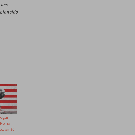
o una
bían sido
legar
 Reino
ez en 20