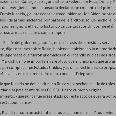
residente del Consejo de Seguridad de la Federación Rusa, Dmitry M
a una «vergüenza monstruosa» la declaración conjunta del primer
 Fumio Kishida, y el presidente estadounidense, Joe Biden, sobre e
uso» de armas nucleares por parte del ejército ruso. De hecho, el 
 japonés ignoró el hecho histórico de que Estados Unidos fue el ún
ue usó armas nucleares contra Japón.
. El jefe del gobierno japonés, en un éxtasis de sumisión y servili
te, dijo tonterías sobre Rusia, habiendo traicionado la memoria d
 de japoneses que fueron quemados en el incendio nuclear de Hiro
. Y a Kishida no le importa en absoluto que el único país que usó a
 por completo fue Estados Unidos, y su única víctima es su propia 
 Medvedev en un comentario en su canal de Telegram.
a que Kishida no debía criticar a Rusia y sospechar de ella de tales
rdarle al presidente de los EE. EEUU. este crimen y exigir el
imiento, «que nunca fue presentado por este acto de guerra por p
o estadounidense».
 Kishida es solo un asistente de los estadounidenses. Y los sirvien