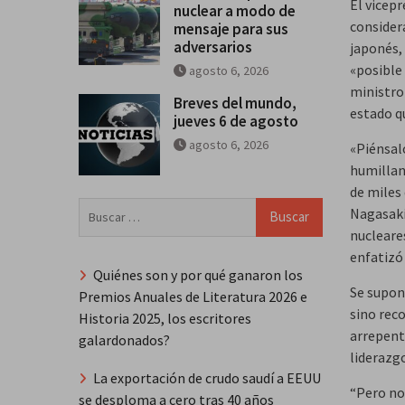
El vicep
nuclear a modo de
consider
mensaje para sus
adversarios
japonés,
«posible 
agosto 6, 2026
ministro
Breves del mundo,
estado q
jueves 6 de agosto
agosto 6, 2026
«Piénsalo
humillan
de miles
Buscar:
Nagasaki
nucleares
enfatizó
Quiénes son y por qué ganaron los
Se suponí
Premios Anuales de Literatura 2026 e
sino reco
Historia 2025, los escritores
arrepent
galardonados?
liderazg
La exportación de crudo saudí a EEUU
“Pero no,
se desploma a cero tras 40 años