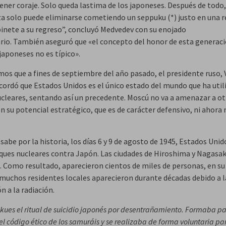
ener coraje. Solo queda lastima de los japoneses. Después de todo,
a solo puede eliminarse cometiendo un seppuku (*) justo en una 
binete a su regreso”, concluyó Medvedev con su enojado
io. También aseguró que «el concepto del honor de esta generaci
japoneses no es típico».
os que a fines de septiembre del año pasado, el presidente ruso, 
ecordó que Estados Unidos es el único estado del mundo que ha util
cleares, sentando así un precedente. Moscú no va a amenazar a ot
n su potencial estratégico, que es de carácter defensivo, ni ahora n
abe por la historia, los días 6 y 9 de agosto de 1945, Estados Unid
ques nucleares contra Japón. Las ciudades de Hiroshima y Nagasak
. Como resultado, aparecieron cientos de miles de personas, en s
y muchos residentes locales aparecieron durante décadas debido a l
n a la radiación.
ues el ritual de suicidio japonés por desentrañamiento. Formaba pa
el código ético de los samuráis y se realizaba de forma voluntaria pa