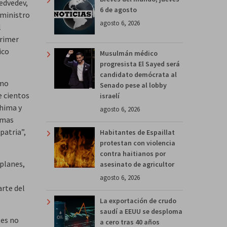
edvedev,
6 de agosto
 ministro
agosto 6, 2026
l
primer
ico
Musulmán médico
progresista El Sayed será
candidato demócrata al
smo
Senado pese al lobby
e cientos
israelí
shima y
agosto 6, 2026
rmas
patria”,
Habitantes de Espaillat
protestan con violencia
contra haitianos por
 planes,
asesinato de agricultor
agosto 6, 2026
arte del
La exportación de crudo
saudí a EEUU se desploma
tes no
a cero tras 40 años