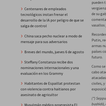
pueden t
vergüenz
Centenares de empleados
de su ga
tecnológicos instan frenar el
comentar
desarrollo de la IA por peligro de que se
vasallos 
salga de control
Recordem
China saca pecho nuclear a modo de
Putin, r
mensaje para sus adversarios
armas nu
países co
Breves del mundo, jueves 6 de agosto
futuro.
Steffany Constanza recibe dos
Como se s
nominaciones internacionales y una
cabo ata
evaluación en los Grammy
atacadas
civiles, 
Habitantes de Espaillat protestan
exposició
con violencia contra haitianos por
asesinato de agricultor
(*)
Seppuk
bushidō, 
Musulmán médico progresista El