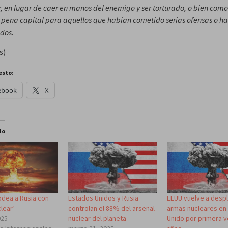
, en lugar de caer en manos del enemigo y ser torturado, o bien com
pena capital para aquellos que habían cometido serias ofensas o ha
ados
.
s)
esto:
ebook
X
do
odea a Rusia con
Estados Unidos y Rusia
EEUU vuelve a desp
lear’
controlan el 88% del arsenal
armas nucleares en
025
nuclear del planeta
Unido por primera v