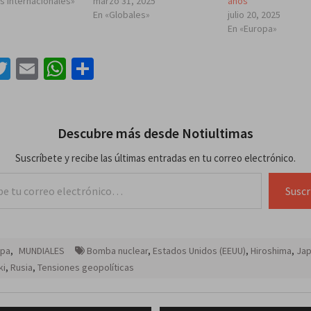
is Internacionales»
marzo 31, 2025
años
En «Globales»
julio 20, 2025
En «Europa»
acebook
Twitter
Email
WhatsApp
Compartir
Descubre más desde Notiultimas
Suscríbete y recibe las últimas entradas en tu correo electrónico.
lectrónico…
Suscr
opa
,
MUNDIALES
Bomba nuclear
,
Estados Unidos (EEUU)
,
Hiroshima
,
Ja
ki
,
Rusia
,
Tensiones geopolíticas
ación