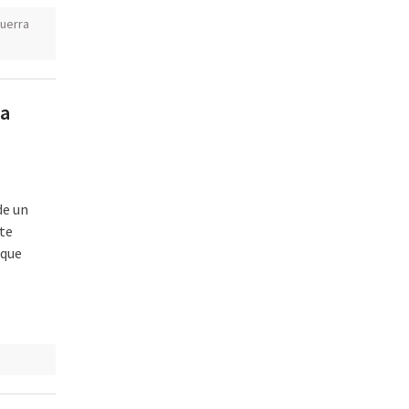
uerra
na
de un
ste
 que