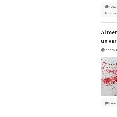
Leav
Mundial
Al men
univer
enero 1
Leav