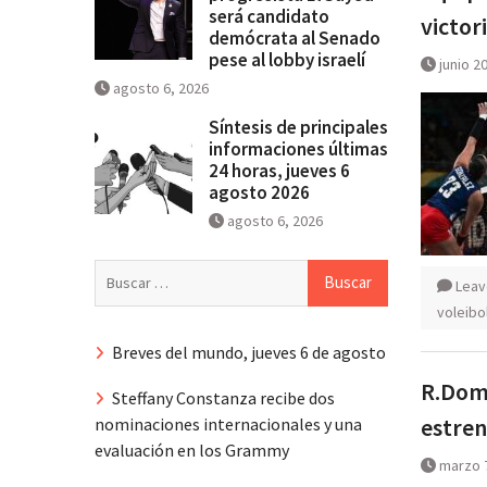
será candidato
victor
demócrata al Senado
pese al lobby israelí
junio 2
agosto 6, 2026
Síntesis de principales
informaciones últimas
24 horas, jueves 6
agosto 2026
agosto 6, 2026
Buscar:
Leav
voleibo
Breves del mundo, jueves 6 de agosto
R.Domi
Steffany Constanza recibe dos
estren
nominaciones internacionales y una
evaluación en los Grammy
marzo 