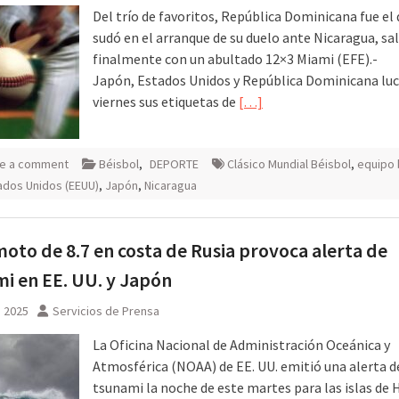
Del trío de favoritos, República Dominicana fue el
sudó en el arranque de su duelo ante Nicaragua, sa
finalmente con un abultado 12×3 Miami (EFE).-
Japón, Estados Unidos y República Dominicana luc
viernes sus etiquetas de
[…]
e a comment
Béisbol
,
DEPORTE
Clásico Mundial Béisbol
,
equipo 
ados Unidos (EEUU)
,
Japón
,
Nicaragua
oto de 8.7 en costa de Rusia provoca alerta de
i en EE. UU. y Japón
, 2025
Servicios de Prensa
La Oficina Nacional de Administración Oceánica y
Atmosférica (NOAA) de EE. UU. emitió una alerta d
tsunami la noche de este martes para las islas de 