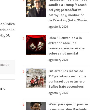
saudita a Trump // Crash
del yen; petrodólar vs.
petroyuan // mediación
de Pakistán/Qatar/Omán
República
agosto 5, 2026
ria en la
6 y 25-
Obra “Bienvenido a lo
extraño” abre una
conversación necesaria
sobre salud mental
agosto 5, 2026
ana de
Entierran los restos de
112 gazatíes asesinados
por Israel que estuvieron
3 años bajo escombros
us
agosto 5, 2026
«Corrí para que mi país se
la gozara», dijo Marileidy