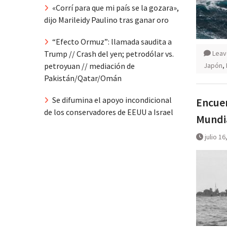
«Corrí para que mi país se la gozara»,
dijo Marileidy Paulino tras ganar oro
“Efecto Ormuz”: llamada saudita a
Leav
Trump // Crash del yen; petrodólar vs.
Japón
,
petroyuan // mediación de
Pakistán/Qatar/Omán
Se difumina el apoyo incondicional
Encuen
de los conservadores de EEUU a Israel
Mundia
julio 16