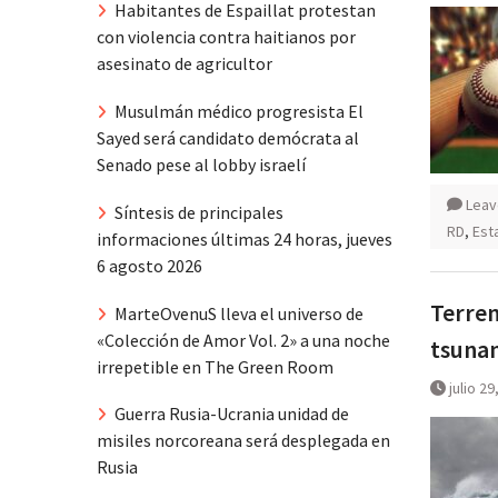
Habitantes de Espaillat protestan
con violencia contra haitianos por
asesinato de agricultor
Musulmán médico progresista El
Sayed será candidato demócrata al
Senado pese al lobby israelí
Leav
Síntesis de principales
RD
,
Est
informaciones últimas 24 horas, jueves
6 agosto 2026
Terrem
MarteOvenuS lleva el universo de
«Colección de Amor Vol. 2» a una noche
tsunam
irrepetible en The Green Room
julio 29
Guerra Rusia-Ucrania unidad de
misiles norcoreana será desplegada en
Rusia