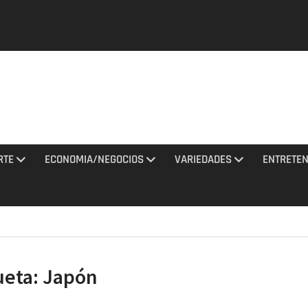
y una
tan con
El
a al
RTE
ECONOMIA/NEGOCIOS
VARIEDADES
ENTRETEN
ciones
to 2026
de
na noche
 misiles
ueta:
Japón
 Rusia
agosto