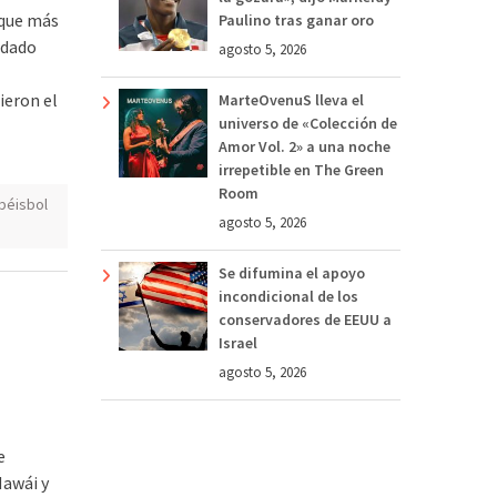
 que más
Paulino tras ganar oro
ldado
agosto 5, 2026
ieron el
MarteOvenuS lleva el
universo de «Colección de
Amor Vol. 2» a una noche
irrepetible en The Green
Room
béisbol
agosto 5, 2026
Se difumina el apoyo
incondicional de los
conservadores de EEUU a
Israel
agosto 5, 2026
e
Hawái y