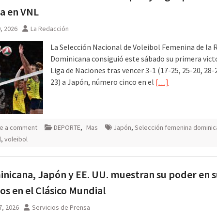
ia en VNL
0, 2026
La Redacción
La Selección Nacional de Voleibol Femenina de la 
Dominicana consiguió este sábado su primera victo
Liga de Naciones tras vencer 3-1 (17-25, 25-20, 28-2
23) a Japón, número cinco en el
[…]
e a comment
DEPORTE
,
Mas
Japón
,
Selección femenina dominic
l
,
voleibol
nicana, Japón y EE. UU. muestran su poder en s
os en el Clásico Mundial
7, 2026
Servicios de Prensa