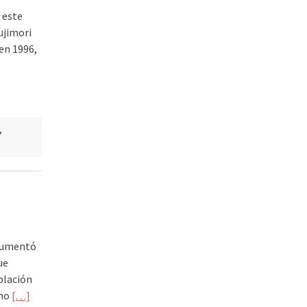
 este
ujimori
en 1996,
,
 aumentó
ue
blación
rno
[…]