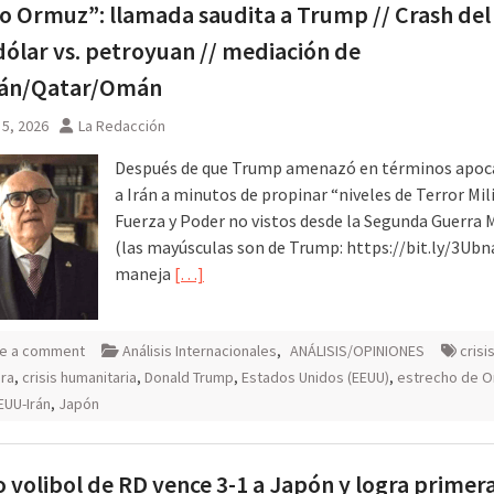
o Ormuz”: llamada saudita a Trump // Crash del
ólar vs. petroyuan // mediación de
tán/Qatar/Omán
5, 2026
La Redacción
Después de que Trump amenazó en términos apoca
a Irán a minutos de propinar “niveles de Terror Mili
Fuerza y Poder no vistos desde la Segunda Guerra 
(las mayúsculas son de Trump: https://bit.ly/3Ubna
maneja
[…]
e a comment
Análisis Internacionales
,
ANÁLISIS/OPINIONES
crisi
era
,
crisis humanitaria
,
Donald Trump
,
Estados Unidos (EEUU)
,
estrecho de 
EUU-Irán
,
Japón
 volibol de RD vence 3-1 a Japón y logra primer