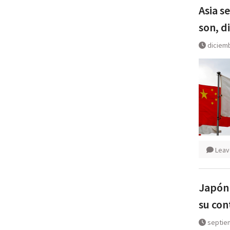
Asia s
son, di
diciemb
Leav
Japón 
su con
septie