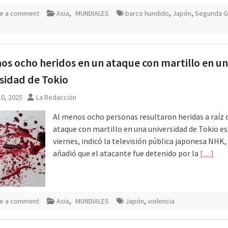
e a comment
Asia
,
MUNDIALES
barco hundido
,
Japón
,
Segunda G
os ocho heridos en un ataque con martillo en u
sidad de Tokio
0, 2025
La Redacción
Al menos ocho personas resultaron heridas a raíz 
ataque con martillo en una universidad de Tokio e
viernes, indicó la televisión pública japonesa NHK,
añadió que el atacante fue detenido por la
[…]
e a comment
Asia
,
MUNDIALES
Japón
,
violencia