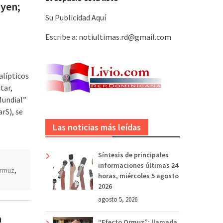
 yen;
Su Publicidad Aquí
Escribe a: notiultimas.rd@gmail.com
lípticos
tar,
Mundial”
rS), se
Las noticias más leídas
Síntesis de principales
s
informaciones últimas 24
Ormuz
,
horas, miércoles 5 agosto
2026
agosto 5, 2026
a
“Efecto Ormuz”: llamada