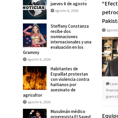
“Efect
jueves 6 de agosto
agosto 6, 2026
petrod
Pakis
Steffany Constanza
agosto 
recibe dos
nominaciones
internacionales y una
evaluación en los
Grammy
agosto 6, 2026
Habitantes de
Espaillat protestan
con violencia contra
Leav
haitianos por
asesinato de
financi
agricultor
guerra 
agosto 6, 2026
Musulmán médico
Equipo
progresista El Sayed