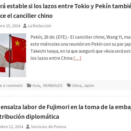
erá estable si los lazos entre Tokio y Pekín tambi
ce el canciller chino
re 25, 2024
La Redacción
Pekín, 26 dic (EFE).- El canciller chino, Wang Yi, m
este miércoles una reunión en Pekín con su par ja
Takeshi Iwaya, en la que aseguró que «Asia será est
los lazos entre China
[…]
e a comment
Asia
,
MUNDIALES
China
,
Japón
ensalza labor de Fujimori en la toma de la emba
tribución diplomática
mbre 12, 2024
Servicios de Prensa