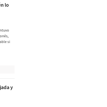
én lo
antuvo
ponés,
able si
jada y