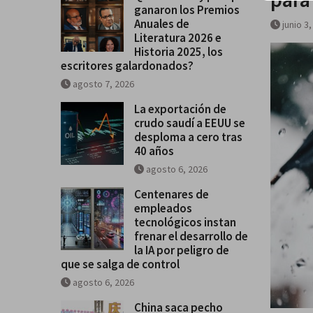
ganaron los Premios
Historia 2025, los escritores
Anuales de
junio 3
galardonados?
Literatura 2026 e
Historia 2025, los
escritores galardonados?
agosto 7, 2026
La exportación de
crudo saudí a EEUU se
desploma a cero tras
40 años
agosto 6, 2026
Centenares de
empleados
tecnológicos instan
frenar el desarrollo de
la IA por peligro de
que se salga de control
agosto 6, 2026
China saca pecho