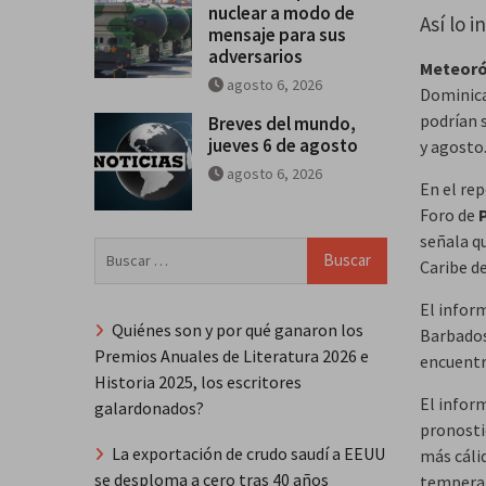
nuclear a modo de
Así lo 
mensaje para sus
adversarios
Meteoró
agosto 6, 2026
Dominica
podrían 
Breves del mundo,
jueves 6 de agosto
y agosto
agosto 6, 2026
En el rep
Foro de
señala qu
Buscar:
Caribe d
El infor
Quiénes son y por qué ganaron los
Barbados,
Premios Anuales de Literatura 2026 e
encuentr
Historia 2025, los escritores
El infor
galardonados?
pronosti
La exportación de crudo saudí a EEUU
más cáli
se desploma a cero tras 40 años
temperat