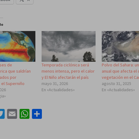
do
íses de
Temporada ciclónica será
Polvo del Sahara: un
rica que saldrían
menos intensa, pero el calor
anual que afecta el c
ados por
y El Niño afectarán el país
vegetación en el Ca
el Superniño
mayo 31, 2026
agosto 31, 2025
2026
En «Actualidades»
En «Actualidades»
gia»
acebook
Twitter
Email
WhatsApp
Compartir