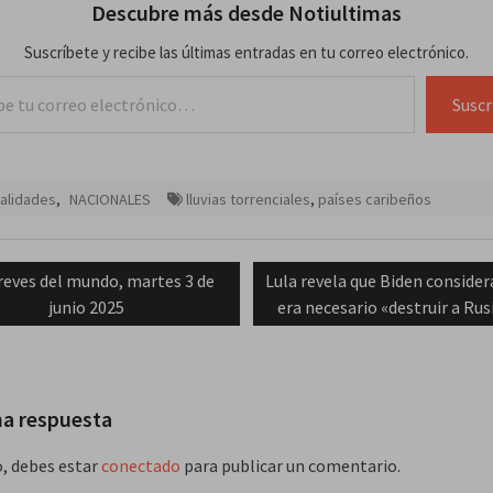
Descubre más desde Notiultimas
Suscríbete y recibe las últimas entradas en tu correo electrónico.
lectrónico…
Suscr
alidades
,
NACIONALES
lluvias torrenciales
,
países caribeños
ación
revious
Next
reves del mundo, martes 3 de
Lula revela que Biden conside
st:
post:
junio 2025
era necesario «destruir a Rus
das
na respuesta
o, debes estar
conectado
para publicar un comentario.