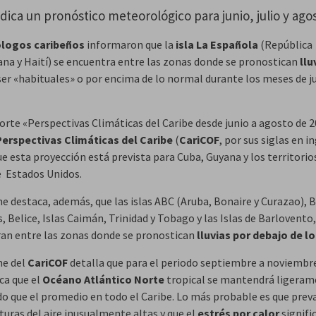
indica un pronóstico meteorológico para junio, julio y ago
logos caribeños
informaron que la
isla La Española
(República
na y Haití) se encuentra entre las zonas donde se pronostican
llu
ser «habituales» o por encima de lo normal durante los meses de jun
.
orte «Perspectivas Climáticas del Caribe desde junio a agosto de 2
Perspectivas Climáticas del Caribe
(
CariCOF
, por sus siglas en i
e esta proyección está prevista para Cuba, Guyana y los territorio
e Estados Unidos.
me destaca, además, que las islas ABC (Aruba, Bonaire y Curazao),
 Belice, Islas Caimán, Trinidad y Tobago y las Islas de Barlovento,
an entre las zonas donde se pronostican
lluvias por debajo de lo
me del
CariCOF
detalla que para el periodo septiembre a noviembr
ca que el
Océano Atlántico Norte
tropical se mantendrá ligera
do que el promedio en todo el Caribe. Lo más probable es que prev
uras del aire inusualmente altas y que el
estrés por calor
signifi