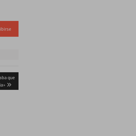
ibirse
raba que
ia»