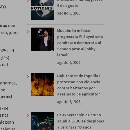
sto
6 de agosto
agosto 6, 2026
vias
que
Musulmán médico
io, julio
progresista El Sayed será
candidato demócrata al
Senado pese al lobby
025», el
israelí
nglés)
agosto 6, 2026
s del
Habitantes de Espaillat
protestan con violencia
 Bahamas,
contra haitianos por
 se
asesinato de agricultor
 usual
.
agosto 6, 2026
e «se
mente
La exportación de crudo
saudí a EEUU se desploma
alezcan
a cero tras 40 años
cativo se