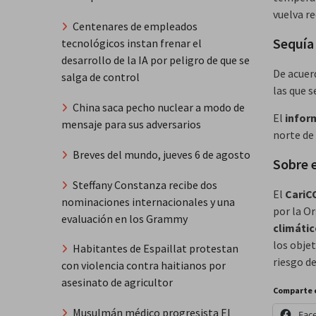
vuelva r
Centenares de empleados
Sequía
tecnológicos instan frenar el
desarrollo de la IA por peligro de que se
De acuer
salga de control
las que s
China saca pecho nuclear a modo de
El
info
mensaje para sus adversarios
norte de 
Breves del mundo, jueves 6 de agosto
Sobre 
Steffany Constanza recibe dos
El
CariC
nominaciones internacionales y una
por la O
evaluación en los Grammy
climáti
los objet
Habitantes de Espaillat protestan
riesgo d
con violencia contra haitianos por
asesinato de agricultor
Comparte 
Musulmán médico progresista El
Fac