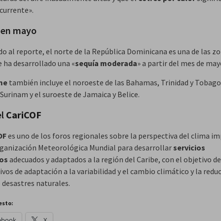
ecurrente».
 en mayo
do al reporte, el norte de la República Dominicana es una de las z
e ha desarrollado una «
sequía moderada
» a partir del mes de may
rme
también incluye el noroeste de las Bahamas, Trinidad y Tobago,
Surinam y el suroeste de Jamaica y Belice.
el
CariCOF
OF
es uno de los foros regionales sobre la perspectiva del clima i
rganización Meteorológica Mundial para desarrollar
servicios
cos
adecuados y adaptados a la región del Caribe, con el objetivo d
ivos de adaptación a la variabilidad y el cambio climático y la redu
e desastres naturales.
esto:
ebook
X