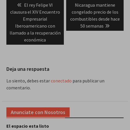
Previous
Next
El rey Felipe VI
Nicaragua mantiene
de
post:
post:
clausura el XIV Encuentro
congelado precio de los
entradas
Empresarial
combustibles desde hace
Iberoamericano con
50 semanas
llamado a la recuperación
económica
Deja una respuesta
Lo siento, debes estar
conectado
para publicar un
comentario.
Anunciate con Nosotros
El espacio esta listo