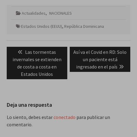
Actualidades
,
NACIONALES
Estados Unidos (EEUU)
,
República Dominicana
Navegación
Previous
Next
Las tormentas
Así va el Covid en RD: Solo
de
post:
post:
invernales se extienden
un paciente está
entradas
de costa a costa en
ingresado en el país
Estados Unidos
Deja una respuesta
Lo siento, debes estar
conectado
para publicar un
comentario.