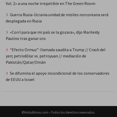
Vol. 2» a una noche irrepetible en The Green Room
Guerra Rusia-Ucrania unidad de misiles norcoreana será
desplegada en Rusia
«Corrí para que mi país se la gozara», dijo Marileidy
Paulino tras ganar oro
“Efecto Ormuz”: llamada saudita a Trump // Crash del
yen; petrodólar vs. petroyuan // mediación de
Pakistán/Qatar/Omán
Se difumina el apoyo incondicional de los conservadores
de EEUU a Israel
©Notiultimas.com • Todos los derechos reservados.