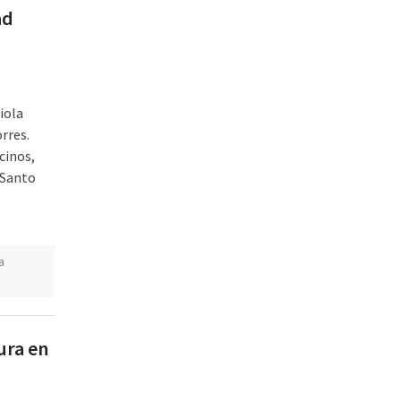
ad
iola
rres.
cinos,
 Santo
a
ura en