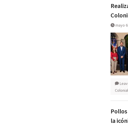
Realiz
Coloni
mayo 6
Leav
Colonia
Pollos
la icó