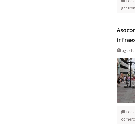
Leav
gastro
Asocon
infrae
agosto
Leav
comerc