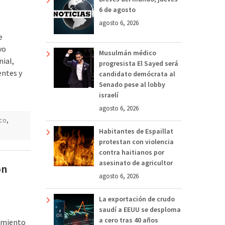
6 de agosto
agosto 6, 2026
e
vo
Musulmán médico
nial,
progresista El Sayed será
entes y
candidato demócrata al
Senado pese al lobby
israelí
agosto 6, 2026
ico
,
Habitantes de Espaillat
protestan con violencia
contra haitianos por
asesinato de agricultor
ón
agosto 6, 2026
La exportación de crudo
saudí a EEUU se desploma
a cero tras 40 años
cimiento