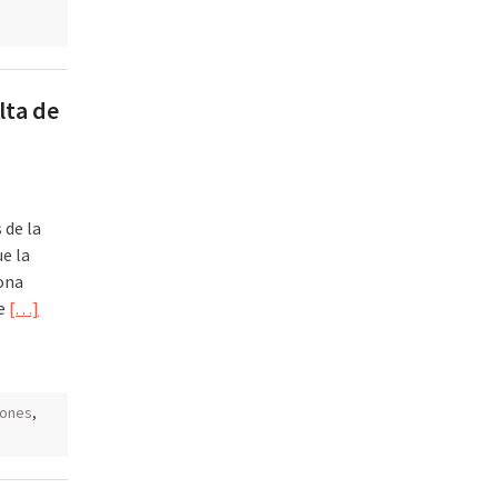
lta de
de la
e la
ona
ue
[…]
ones
,