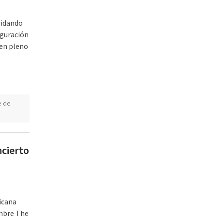
lidando
uguración
 en pleno
e de
ncierto
icana
ombre The