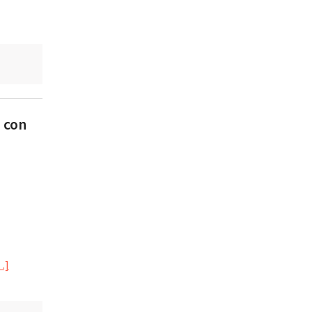
a con
…]