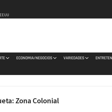
a EEUU
de que
o de
RTE
ECONOMIA/NEGOCIOS
VARIEDADES
ENTRETEN
agosto
y una
tan con
ueta:
Zona Colonial
los
2026 e