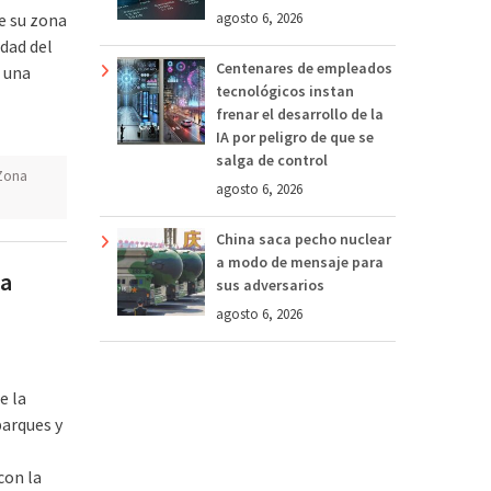
e su zona
agosto 6, 2026
idad del
Centenares de empleados
 una
tecnológicos instan
frenar el desarrollo de la
IA por peligro de que se
salga de control
Zona
agosto 6, 2026
China saca pecho nuclear
a modo de mensaje para
na
sus adversarios
agosto 6, 2026
e la
parques y
con la