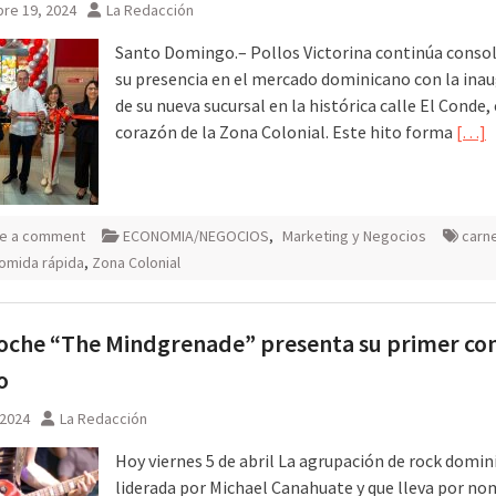
re 19, 2024
La Redacción
Santo Domingo.– Pollos Victorina continúa conso
su presencia en el mercado dominicano con la ina
de su nueva sucursal en la histórica calle El Conde,
corazón de la Zona Colonial. Este hito forma
[…]
e a comment
ECONOMIA/NEGOCIOS
,
Marketing y Negocios
carn
omida rápida
,
Zona Colonial
oche “The Mindgrenade” presenta su primer co
o
 2024
La Redacción
Hoy viernes 5 de abril La agrupación de rock domin
liderada por Michael Canahuate y que lleva por n