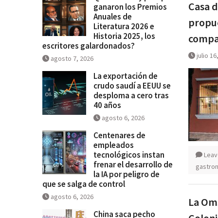
Casa d
ganaron los Premios
Historia 2025, los escritores
Anuales de
propue
galardonados?
Literatura 2026 e
Historia 2025, los
compar
escritores galardonados?
julio 16
agosto 7, 2026
La exportación de
crudo saudí a EEUU se
desploma a cero tras
40 años
agosto 6, 2026
Centenares de
empleados
tecnológicos instan
Leav
frenar el desarrollo de
gastro
la IA por peligro de
que se salga de control
agosto 6, 2026
La Oms
China saca pecho
Coloni