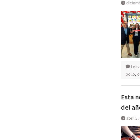
diciemb
Leav
pollo
,
c
Esta n
del añ
abril 5,