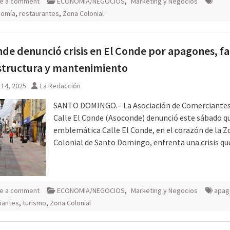
e a comment
ECONOMIA/NEGOCIOS
,
Marketing y Negocios
nomía
,
restaurantes
,
Zona Colonial
de denunció crisis en El Conde por apagones, fa
structura y mantenimiento
 14, 2025
La Redacción
SANTO DOMINGO.– La Asociación de Comerciantes 
Calle El Conde (Asoconde) denunció este sábado qu
emblemática Calle El Conde, en el corazón de la Z
Colonial de Santo Domingo, enfrenta una crisis q
e a comment
ECONOMIA/NEGOCIOS
,
Marketing y Negocios
apag
iantes
,
turismo
,
Zona Colonial