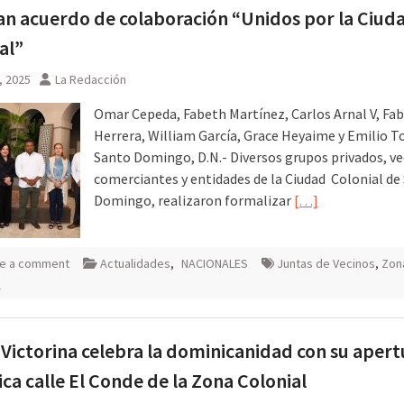
an acuerdo de colaboración “Unidos por la Ciud
al”
, 2025
La Redacción
Omar Cepeda, Fabeth Martínez, Carlos Arnal V, Fab
Herrera, William García, Grace Heyaime y Emilio To
Santo Domingo, D.N.- Diversos grupos privados, ve
comerciantes y entidades de la Ciudad Colonial de
Domingo, realizaron formalizar
[…]
e a comment
Actualidades
,
NACIONALES
Juntas de Vecinos
,
Zon
l
 Victorina celebra la dominicanidad con su apert
nica calle El Conde de la Zona Colonial