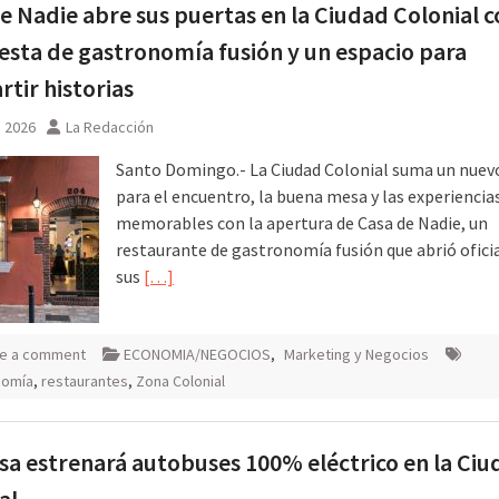
e Nadie abre sus puertas en la Ciudad Colonial 
sta de gastronomía fusión y un espacio para
tir historias
, 2026
La Redacción
Santo Domingo.- La Ciudad Colonial suma un nuev
para el encuentro, la buena mesa y las experiencia
memorables con la apertura de Casa de Nadie, un
restaurante de gastronomía fusión que abrió ofic
sus
[…]
e a comment
ECONOMIA/NEGOCIOS
,
Marketing y Negocios
nomía
,
restaurantes
,
Zona Colonial
a estrenará autobuses 100% eléctrico en la Ciu
al