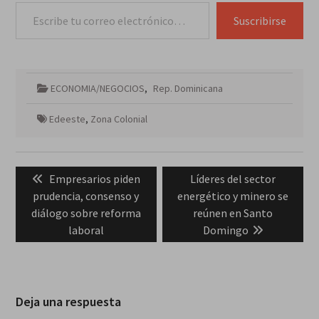
Escribe tu correo electrónico…
Suscribirse
ECONOMIA/NEGOCIOS
,
Rep. Dominicana
Edeeste
,
Zona Colonial
Navegación
Previous
Next
Empresarios piden
Líderes del sector
de
post:
post:
prudencia, consenso y
energético y minero se
entradas
diálogo sobre reforma
reúnen en Santo
laboral
Domingo
Deja una respuesta