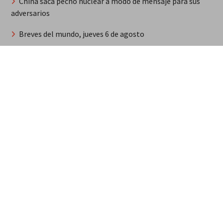
China saca pecho nuclear a modo de mensaje para sus
adversarios
Breves del mundo, jueves 6 de agosto
Steffany Constanza recibe dos nominaciones
internacionales y una evaluación en los Grammy
Habitantes de Espaillat protestan con violencia contra
haitianos por asesinato de agricultor
Musulmán médico progresista El Sayed será candidato
demócrata al Senado pese al lobby israelí
Síntesis de principales informaciones últimas 24 horas,
jueves 6 agosto 2026
MarteOvenuS lleva el universo de «Colección de Amor
Vol. 2» a una noche irrepetible en The Green Room