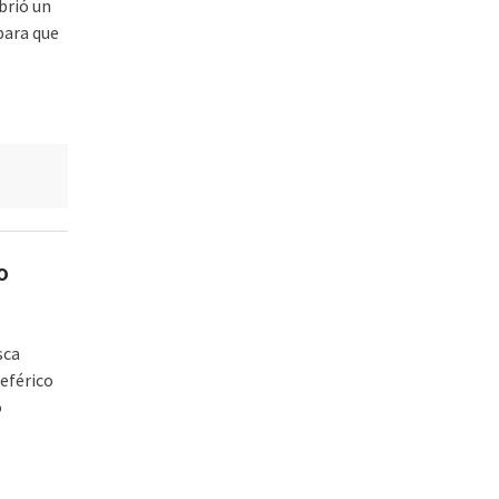
brió un
 para que
o
sca
eférico
o