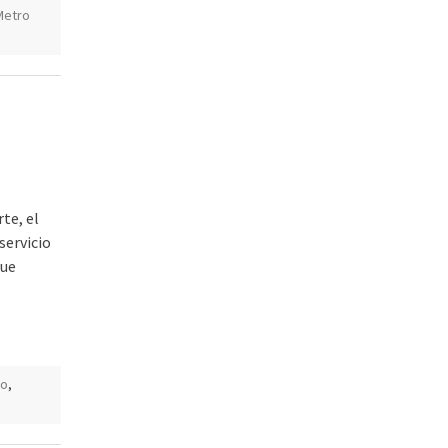
Metro
u
te, el
servicio
que
go
,