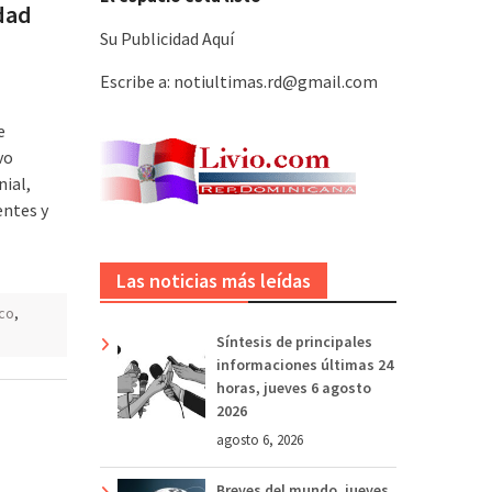
dad
Su Publicidad Aquí
Escribe a: notiultimas.rd@gmail.com
e
vo
nial,
entes y
Las noticias más leídas
ico
,
Síntesis de principales
informaciones últimas 24
horas, jueves 6 agosto
2026
agosto 6, 2026
Breves del mundo, jueves