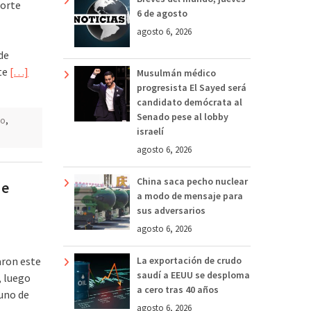
porte
6 de agosto
agosto 6, 2026
de
nte
[…]
Musulmán médico
progresista El Sayed será
candidato demócrata al
Senado pese al lobby
go
,
israelí
agosto 6, 2026
China saca pecho nuclear
de
a modo de mensaje para
sus adversarios
agosto 6, 2026
aron este
La exportación de crudo
saudí a EEUU se desploma
, luego
a cero tras 40 años
 uno de
agosto 6, 2026