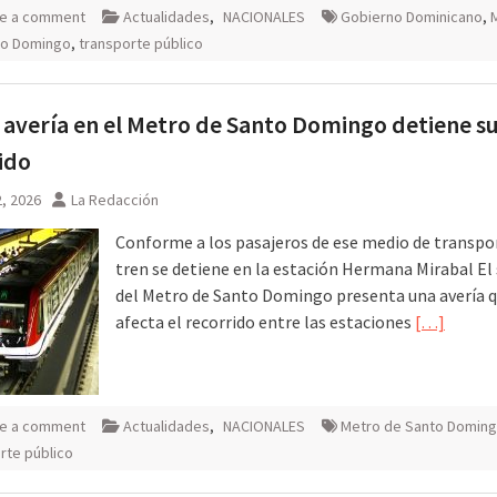
e a comment
Actualidades
,
NACIONALES
Gobierno Dominicano
,
to Domingo
,
transporte público
avería en el Metro de Santo Domingo detiene s
ido
, 2026
La Redacción
Conforme a los pasajeros de ese medio de transpor
tren se detiene en la estación Hermana Mirabal El 
del Metro de Santo Domingo presenta una avería 
afecta el recorrido entre las estaciones
[…]
e a comment
Actualidades
,
NACIONALES
Metro de Santo Domin
rte público