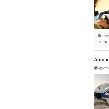
Leav
Domini
Abinad
agosto