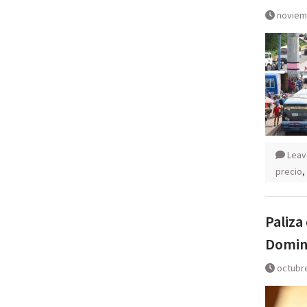
noviem
Leav
precio
,
Paliza
Doming
octubre