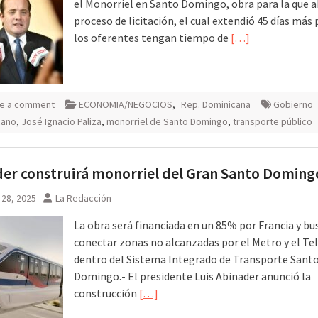
el Monorriel en Santo Domingo, obra para la que a
proceso de licitación, el cual extendió 45 días más
los oferentes tengan tiempo de
[…]
e a comment
ECONOMIA/NEGOCIOS
,
Rep. Dominicana
Gobierno
cano
,
José Ignacio Paliza
,
monorriel de Santo Domingo
,
transporte público
er construirá monorriel del Gran Santo Doming
 28, 2025
La Redacción
La obra será financiada en un 85% por Francia y bu
conectar zonas no alcanzadas por el Metro y el Tel
dentro del Sistema Integrado de Transporte Sant
Domingo.- El presidente Luis Abinader anunció la
construcción
[…]