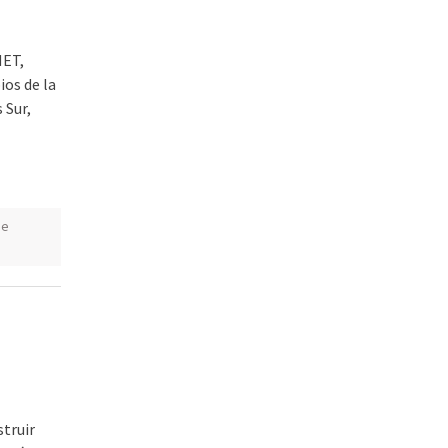
NET,
ios de la
 Sur,
de
struir