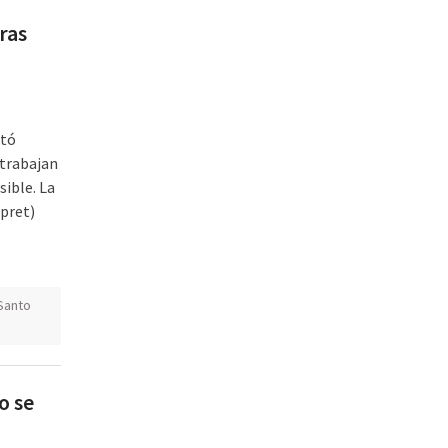
ras
ntó
 trabajan
ible. La
pret)
Santo
o se