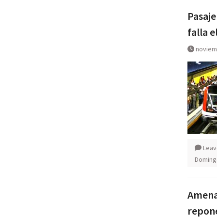
Pasaje
falla e
noviem
Leav
Doming
Amenaz
repone