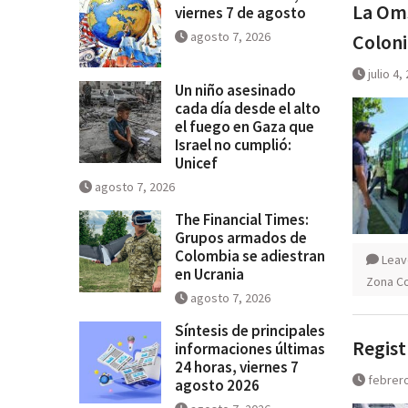
La Oms
viernes 7 de agosto
Breves del mundo, viernes 7 de
agosto 7, 2026
Coloni
julio 4,
Un niño asesinado
cada día desde el alto
el fuego en Gaza que
Israel no cumplió:
Unicef
agosto 7, 2026
The Financial Times:
Grupos armados de
Colombia se adiestran
Leav
en Ucrania
Zona Co
agosto 7, 2026
Síntesis de principales
Regist
informaciones últimas
24 horas, viernes 7
febrero
agosto 2026