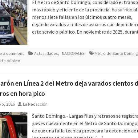
El Metro de Santo Domingo, considerado el trans
más rápido y eficiente de la provincia, ha sufrido al
menos siete fallas en los últimos cuatro meses,
dejando varados a miles de usuarios que dependen 
este servicio público. En noviembre de 2025, dura
e a comment
Actualidades
,
NACIONALES
Metro de Santo Domin
rte público
arón en Línea 2 del Metro deja varados cientos 
ros en hora pico
 5, 2026
La Redacción
Santo Domingo.- Largas filas y retrasos se registr
jueves nuevamente en el Metro de Santo Domingo
de que una falla técnica provocara la detención de
los trenes en plena hora pico,
[…]