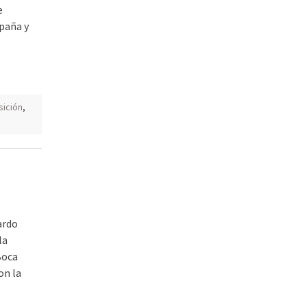
e
paña y
sición
,
ardo
la
Boca
on la