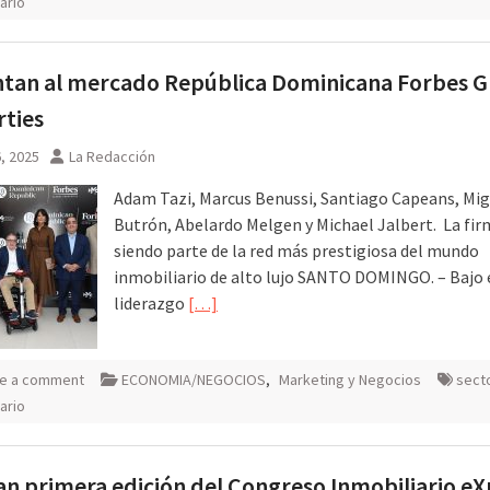
ario
tan al mercado República Dominicana Forbes G
ties
6, 2025
La Redacción
Adam Tazi, Marcus Benussi, Santiago Capeans, Mig
Butrón, Abelardo Melgen y Michael Jalbert. La fir
siendo parte de la red más prestigiosa del mundo
inmobiliario de alto lujo SANTO DOMINGO. – Bajo 
liderazgo
[…]
e a comment
ECONOMIA/NEGOCIOS
,
Marketing y Negocios
sect
ario
an primera edición del Congreso Inmobiliario eX