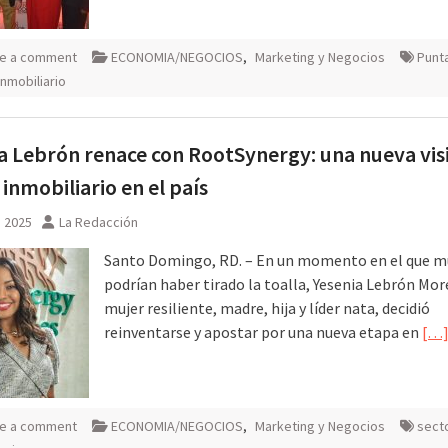
e a comment
ECONOMIA/NEGOCIOS
,
Marketing y Negocios
Punt
inmobiliario
a Lebrón renace con RootSynergy: una nueva vis
 inmobiliario en el país
, 2025
La Redacción
Santo Domingo, RD. – En un momento en el que 
podrían haber tirado la toalla, Yesenia Lebrón Mor
mujer resiliente, madre, hija y líder nata, decidió
reinventarse y apostar por una nueva etapa en
[…
e a comment
ECONOMIA/NEGOCIOS
,
Marketing y Negocios
sect