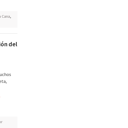
a Cana
,
ión del
muchos
eta,
]
or