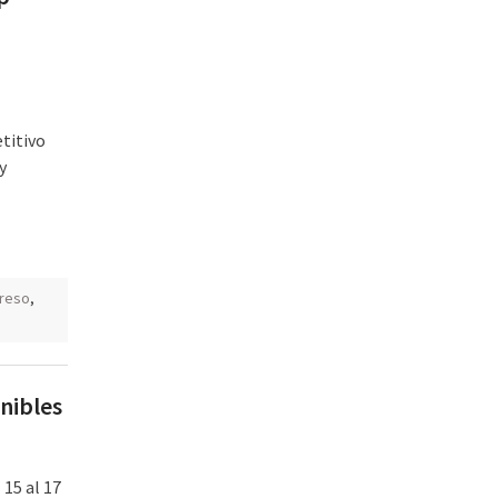
titivo
y
l
reso
,
nibles
 15 al 17