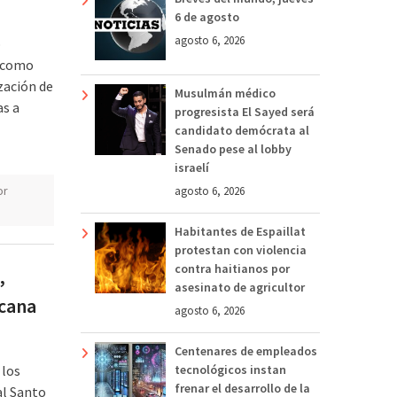
6 de agosto
agosto 6, 2026
o
s como
zación de
Musulmán médico
as a
progresista El Sayed será
candidato demócrata al
Senado pese al lobby
israelí
or
agosto 6, 2026
Habitantes de Espaillat
protestan con violencia
contra haitianos por
,
asesinato de agricultor
icana
agosto 6, 2026
Centenares de empleados
 los
tecnológicos instan
frenar el desarrollo de la
al Santo