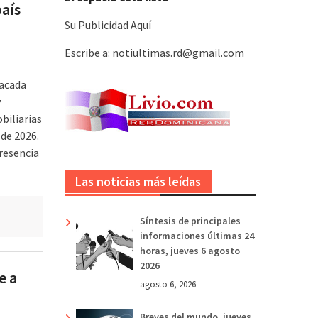
país
Su Publicidad Aquí
Escribe a: notiultimas.rd@gmail.com
tacada
y
biliarias
de 2026.
resencia
Las noticias más leídas
Síntesis de principales
informaciones últimas 24
horas, jueves 6 agosto
2026
e a
agosto 6, 2026
Breves del mundo, jueves