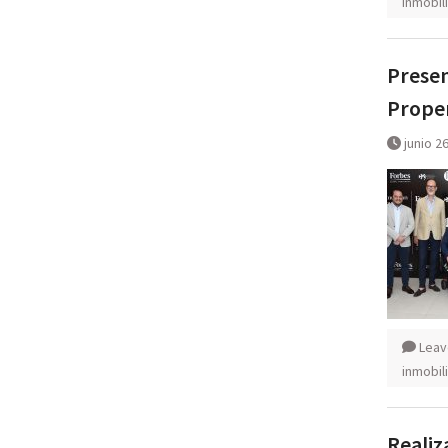
inmobili
Presen
Proper
junio 2
Leav
inmobili
Realiz