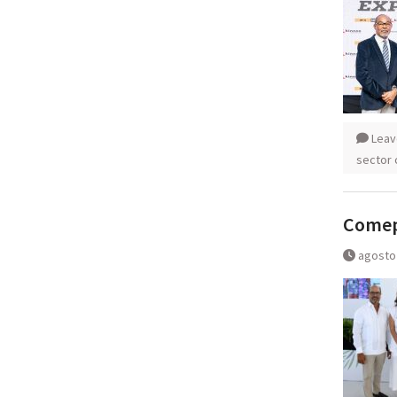
Leav
sector 
Comeps
agosto