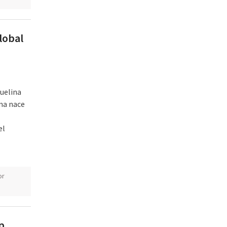
lobal
uelina
ma nace
el
or
p