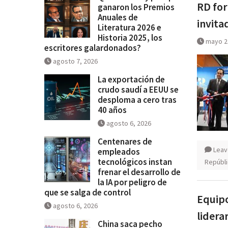
RD for
Historia 2025, los escritores
ganaron los Premios
Anuales de
galardonados?
invita
Literatura 2026 e
Historia 2025, los
mayo 2
escritores galardonados?
agosto 7, 2026
La exportación de
crudo saudí a EEUU se
desploma a cero tras
40 años
agosto 6, 2026
Centenares de
Leav
empleados
tecnológicos instan
Repúbli
frenar el desarrollo de
la IA por peligro de
que se salga de control
Equipo
agosto 6, 2026
lidera
China saca pecho