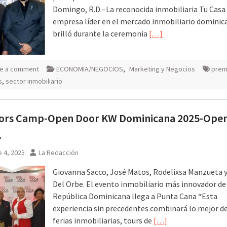
Domingo, R.D.–La reconocida inmobiliaria Tu Casa
empresa líder en el mercado inmobiliario dominic
brilló durante la ceremonia
[…]
e a comment
ECONOMIA/NEGOCIOS
,
Marketing y Negocios
prem
s
,
sector inmobiliario
tors Camp-Open Door KW Dominicana 2025-Ope
…
 4, 2025
La Redacción
Giovanna Sacco, José Matos, Rodelixsa Manzueta 
Del Orbe. El evento inmobiliario más innovador de
República Dominicana llega a Punta Cana “Esta
experiencia sin precedentes combinará lo mejor de
ferias inmobiliarias, tours de
[…]