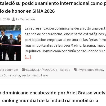
taleció su posicionamiento internacional como 
do de honor en SIMA 2026
4, 2026
La Redacción
La representación dominicana desarrolló una des
agenda de conferencias, encuentros estratégicos 
participación empresarial en una de las ferias inmo
más importantes de Europa Madrid, España, mayo 
República Dominicana continúa consolidando su p
[…]
e a comment
ECONOMIA/NEGOCIOS
,
Europa
inversiones en RD
,
ca Dominicana
,
sector inmobiliario
 dominicano encabezado por Ariel Grasso vuelv
r ranking mundial de la industria inmobiliaria