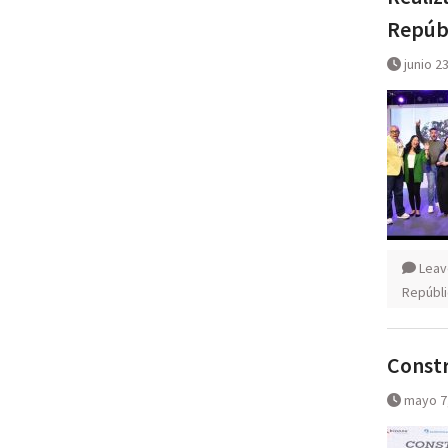
Repúb
junio 2
Leav
Repúbli
Constr
mayo 7