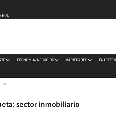
a EEUU
de que
o de
RTE
ECONOMIA/NEGOCIOS
VARIEDADES
ENTRETEN
agosto
y una
iario
tan con
ueta:
sector inmobiliario
los
2026 e