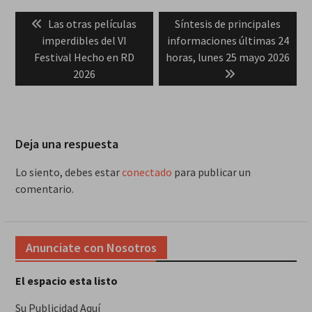
Navegación
Previous
Next
Las otras películas
Síntesis de principales
de
post:
post:
imperdibles del VI
informaciones últimas 24
entradas
Festival Hecho en RD
horas, lunes 25 mayo 2026
2026
Deja una respuesta
Lo siento, debes estar
conectado
para publicar un
comentario.
Anunciate con Nosotros
El espacio esta listo
Su Publicidad Aquí