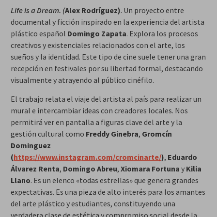
Life is a Dream. (
Alex Rodríguez)
. Un proyecto entre
documental y ficción inspirado en la experiencia del artista
plástico español
Domingo Zapata
. Explora los procesos
creativos y existenciales relacionados con el arte, los
sueños y la identidad. Este tipo de cine suele tener una gran
recepción en festivales por su libertad formal, destacando
visualmente y atrayendo al público cinéfilo.
El trabajo relata el viaje del artista al país para realizar un
mural e intercambiar ideas con creadores locales. Nos
permitirá ver en pantalla a figuras clave del arte y la
gestión cultural como
Freddy Ginebra
,
Gromcín
Dominguez
(
https://www.instagram.com/cromcinarte/
)
,
Eduardo
Álvarez Renta
,
Domingo Abreu
,
Xiomara Fortuna
y
Kilia
Llano
. Es un elenco «todas estrellas» que genera grandes
expectativas. Es una pieza de alto interés para los amantes
del arte plástico y estudiantes, constituyendo una
verdadera clase de estética y compromiso social desde la