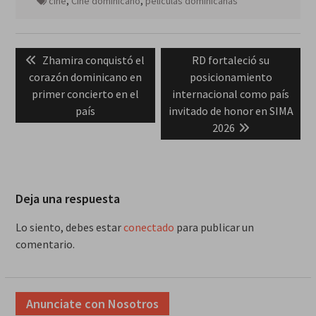
cine
,
Cine dominicano
,
películas dominicanas
Navegación
Previous
Next
Zhamira conquistó el
RD fortaleció su
de
post:
post:
corazón dominicano en
posicionamiento
entradas
primer concierto en el
internacional como país
país
invitado de honor en SIMA
2026
Deja una respuesta
Lo siento, debes estar
conectado
para publicar un
comentario.
Anunciate con Nosotros