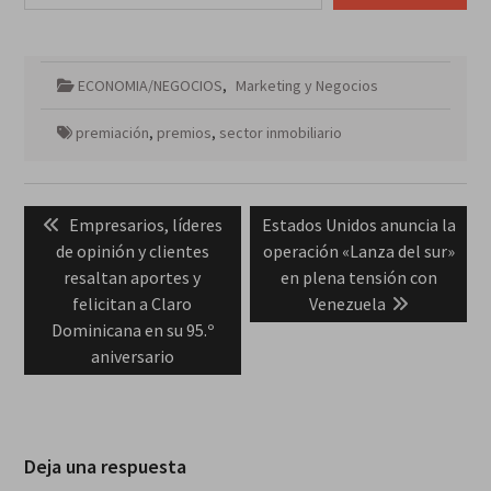
ECONOMIA/NEGOCIOS
,
Marketing y Negocios
premiación
,
premios
,
sector inmobiliario
Navegación
Previous
Next
Empresarios, líderes
Estados Unidos anuncia la
de
post:
post:
de opinión y clientes
operación «Lanza del sur»
entradas
resaltan aportes y
en plena tensión con
felicitan a Claro
Venezuela
Dominicana en su 95.º
aniversario
Deja una respuesta