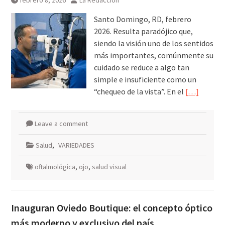
febrero 8, 2026
La Redacción
agosto
Santo Domingo, RD, febrero
2026. Resulta paradójico que,
siendo la visión uno de los sentidos
más importantes, comúnmente su
cuidado se reduce a algo tan
simple e insuficiente como un
“chequeo de la vista”. En el
[…]
Leave a comment
Salud
,
VARIEDADES
oftalmológica
,
ojo
,
salud visual
Inauguran Oviedo Boutique: el concepto óptico
más moderno y exclusivo del país