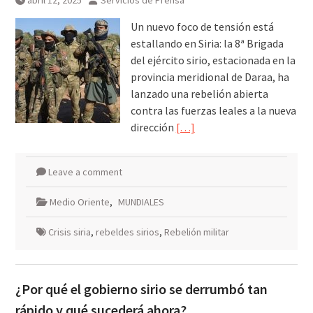
abril 12, 2025
Servicios de Prensa
Un nuevo foco de tensión está
estallando en Siria: la 8ª Brigada
del ejército sirio, estacionada en la
provincia meridional de Daraa, ha
lanzado una rebelión abierta
contra las fuerzas leales a la nueva
dirección
[…]
Leave a comment
Medio Oriente
,
MUNDIALES
Crisis siria
,
rebeldes sirios
,
Rebelión militar
¿Por qué el gobierno sirio se derrumbó tan
rápido y qué sucederá ahora?