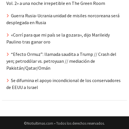
Vol. 2» a una noche irrepetible en The Green Room
Guerra Rusia-Ucrania unidad de misiles norcoreana será
desplegada en Rusia
«Corrí para que mi país se la gozara», dijo Marileidy
Paulino tras ganar oro
“Efecto Ormuz”: llamada saudita a Trump // Crash del
yen; petrodólar vs. petroyuan // mediación de
Pakistán/Qatar/Omán
Se difumina el apoyo incondicional de los conservadores
de EEUU a Israel
©Notiultimas.com • Todos los derechos reservados.