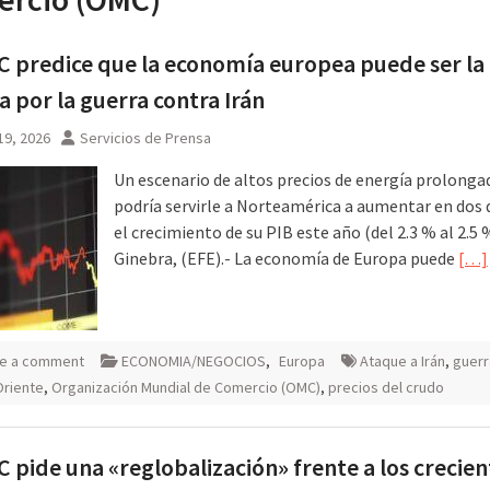
 predice que la economía europea puede ser la
 por la guerra contra Irán
19, 2026
Servicios de Prensa
Un escenario de altos precios de energía prolonga
podría servirle a Norteamérica a aumentar en dos
el crecimiento de su PIB este año (del 2.3 % al 2.5 
Ginebra, (EFE).- La economía de Europa puede
[…]
e a comment
ECONOMIA/NEGOCIOS
,
Europa
Ataque a Irán
,
guerr
Oriente
,
Organización Mundial de Comercio (OMC)
,
precios del crudo
 pide una «reglobalización» frente a los crecien