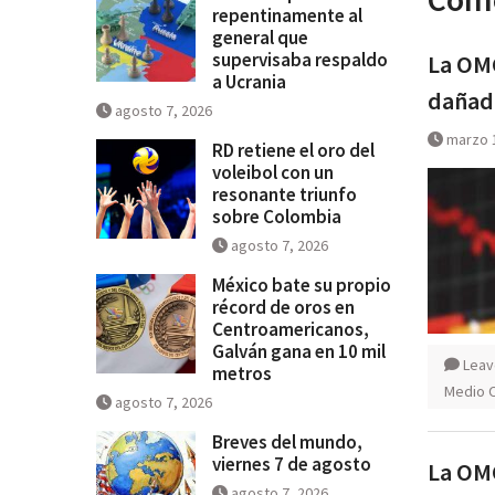
repentinamente al
general que
supervisaba respaldo
La OMC
a Ucrania
dañada
agosto 7, 2026
marzo 
RD retiene el oro del
voleibol con un
resonante triunfo
sobre Colombia
agosto 7, 2026
México bate su propio
récord de oros en
Centroamericanos,
Galván gana en 10 mil
Leav
metros
Medio 
agosto 7, 2026
Breves del mundo,
viernes 7 de agosto
La OMC
agosto 7, 2026