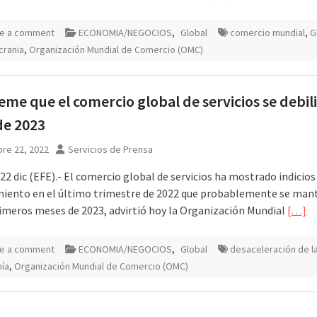
e a comment
ECONOMIA/NEGOCIOS
,
Global
comercio mundial
,
G
crania
,
Organización Mundial de Comercio (OMC)
me que el comercio global de servicios se debili
 de 2023
re 22, 2022
Servicios de Prensa
22 dic (EFE).- El comercio global de servicios ha mostrado indicios
miento en el último trimestre de 2022 que probablemente se ma
rimeros meses de 2023, advirtió hoy la Organización Mundial
[…]
e a comment
ECONOMIA/NEGOCIOS
,
Global
desaceleración de l
ía
,
Organización Mundial de Comercio (OMC)