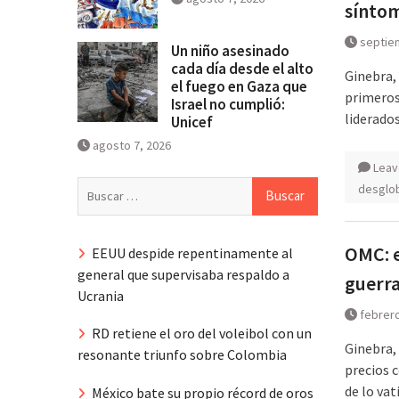
síntom
septie
Un niño asesinado
cada día desde el alto
Ginebra,
el fuego en Gaza que
primeros
Israel no cumplió:
liderado
Unicef
agosto 7, 2026
Leav
Buscar:
desglob
OMC: e
EEUU despide repentinamente al
general que supervisaba respaldo a
guerra
Ucrania
febrero
RD retiene el oro del voleibol con un
Ginebra, 
resonante triunfo sobre Colombia
precios 
de lo va
México bate su propio récord de oros