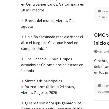
en Centroamericanos, Galván gana en
10 mil metros
Leav
Rusia-U
Breves del mundo, viernes 7 de
agosto
OMC te
Un niño asesinado cada día desde el
inicio
alto el fuego en Gaza que Israel no
cumplió: Unicef
diciemb
The Financial Times: Grupos
Ginebra, 
armados de Colombia se adiestran en
debilita
Ucrania
en los p
Síntesis de principales
Leav
informaciones últimas 24 horas,
econom
viernes 7 agosto 2026
Quiénes son y por qué ganaron los
Premios Anuales de Literatura 2026 e