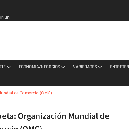
on un
bia
e oros
gana en
 agosto
e el
l no
RTE
ECONOMIA/NEGOCIOS
VARIEDADES
ENTRETEN
rmados
rania
Mundial de Comercio (OMC)
ciones
sto
ueta:
Organización Mundial de
al
do a
rcio (OMC)