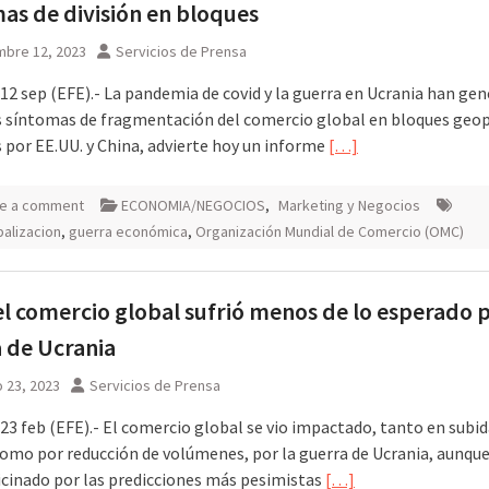
as de división en bloques
mbre 12, 2023
Servicios de Prensa
 12 sep (EFE).- La pandemia de covid y la guerra en Ucrania han gen
 síntomas de fragmentación del comercio global en bloques geop
s por EE.UU. y China, advierte hoy un informe
[…]
e a comment
ECONOMIA/NEGOCIOS
,
Marketing y Negocios
alizacion
,
guerra económica
,
Organización Mundial de Comercio (OMC)
l comercio global sufrió menos de lo esperado p
 de Ucrania
 23, 2023
Servicios de Prensa
23 feb (EFE).- El comercio global se vio impactado, tanto en subid
como por reducción de volúmenes, por la guerra de Ucrania, aunq
ticinado por las predicciones más pesimistas
[…]