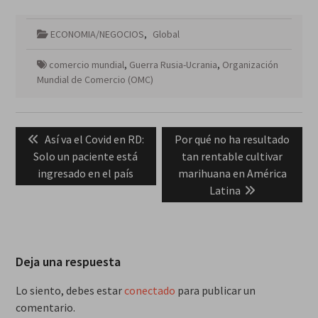
ECONOMIA/NEGOCIOS
,
Global
comercio mundial
,
Guerra Rusia-Ucrania
,
Organización
Mundial de Comercio (OMC)
Navegación
Previous
Next
Así va el Covid en RD:
Por qué no ha resultado
de
post:
post:
Solo un paciente está
tan rentable cultivar
entradas
ingresado en el país
marihuana en América
Latina
Deja una respuesta
Lo siento, debes estar
conectado
para publicar un
comentario.