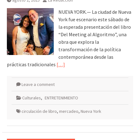
agosto 2, 2025
La Redacción
Breves del mundo, viernes 7 de
agosto
NUEVA YORK.— La ciudad de Nueva
York fue escenario este sábado de
la esperada presentación del libro
“Del Meeting al Algoritmo”, una
obra que explora la
transformación de la política
contemporánea desde las
prácticas tradicionales
[…]
Leave a comment
Culturales
,
ENTRETENIMIENTO
circulación de libro
,
mercadeo
,
Nueva York