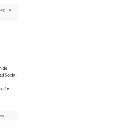
Seguro
n de
ad Social
están
os