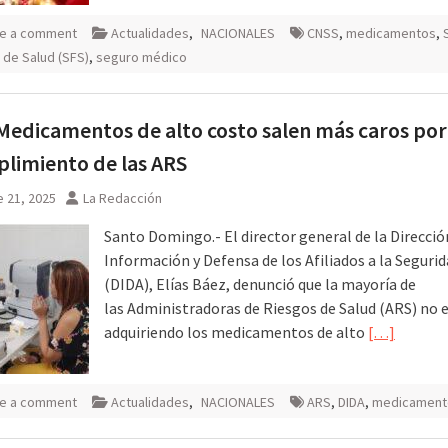
e a comment
Actualidades
,
NACIONALES
CNSS
,
medicamentos
,
r de Salud (SFS)
,
seguro médico
Medicamentos de alto costo salen más caros por
limiento de las ARS
 21, 2025
La Redacción
Santo Domingo.- El director general de la Direcció
Información y Defensa de los Afiliados a la Segurid
(DIDA), Elías Báez, denunció que la mayoría de
las Administradoras de Riesgos de Salud (ARS) no 
adquiriendo los medicamentos de alto
[…]
e a comment
Actualidades
,
NACIONALES
ARS
,
DIDA
,
medicament