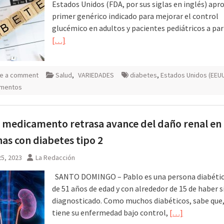
Estados Unidos (FDA, por sus siglas en inglés) apr
primer genérico indicado para mejorar el control
glucémico en adultos y pacientes pediátricos a part
[…]
e a comment
Salud
,
VARIEDADES
diabetes
,
Estados Unidos (EEU
mentos
medicamento retrasa avance del daño renal en
as con diabetes tipo 2
5, 2023
La Redacción
SANTO DOMINGO – Pablo es una persona diabética
de 51 años de edad y con alrededor de 15 de haber s
diagnosticado. Como muchos diabéticos, sabe que,
tiene su enfermedad bajo control,
[…]