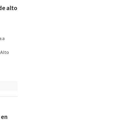
de alto
a a
 Alto
 en