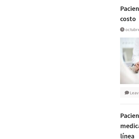
Pacien
costo
octubre
Leav
Pacien
medica
línea