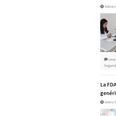
febrero
Leav
Segurid
La FDA
genéri
enero 6