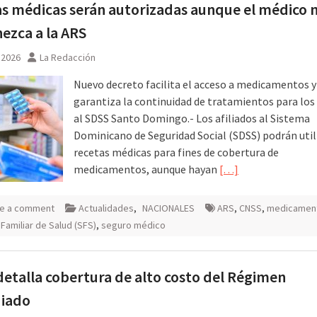
s médicas serán autorizadas aunque el médico 
ezca a la ARS
, 2026
La Redacción
Nuevo decreto facilita el acceso a medicamentos y
garantiza la continuidad de tratamientos para los 
al SDSS Santo Domingo.- Los afiliados al Sistema
Dominicano de Seguridad Social (SDSS) podrán util
recetas médicas para fines de cobertura de
medicamentos, aunque hayan
[…]
e a comment
Actualidades
,
NACIONALES
ARS
,
CNSS
,
medicamen
Familiar de Salud (SFS)
,
seguro médico
etalla cobertura de alto costo del Régimen
diado