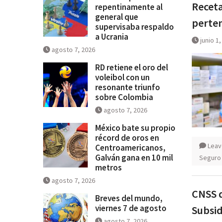
Receta
repentinamente al
general que
perten
supervisaba respaldo
a Ucrania
junio 1
agosto 7, 2026
RD retiene el oro del
voleibol con un
resonante triunfo
sobre Colombia
agosto 7, 2026
México bate su propio
récord de oros en
Leav
Centroamericanos,
Galván gana en 10 mil
Seguro 
metros
agosto 7, 2026
CNSS d
Breves del mundo,
viernes 7 de agosto
Subsi
agosto 7, 2026