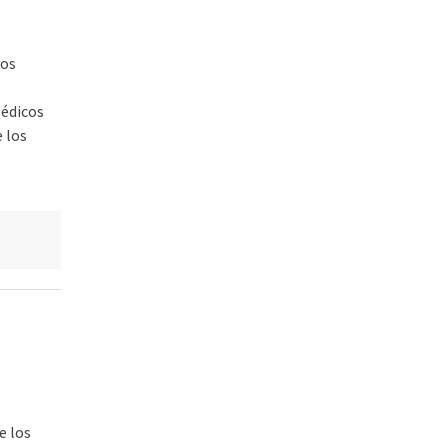
los
édicos
e los
o
e los