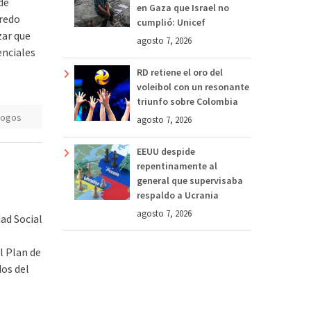
de
en Gaza que Israel no
fredo
cumplió: Unicef
zar que
agosto 7, 2026
enciales
RD retiene el oro del
voleibol con un resonante
triunfo sobre Colombia
logos
agosto 7, 2026
EEUU despide
repentinamente al
general que supervisaba
respaldo a Ucrania
agosto 7, 2026
ad Social
l Plan de
dos del