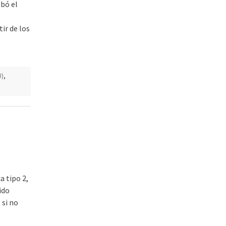
obó el
ir de los
U)
,
 tipo 2,
ido
 si no