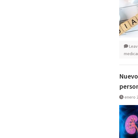
Leav
medica
Nuevo 
person
enero 2