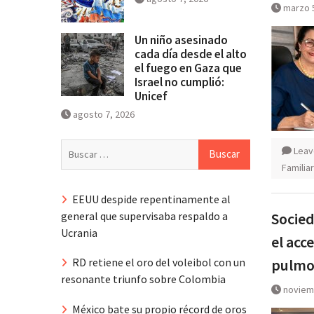
marzo 
Un niño asesinado
cada día desde el alto
el fuego en Gaza que
Israel no cumplió:
Unicef
agosto 7, 2026
Buscar:
Leav
Familia
EEUU despide repentinamente al
general que supervisaba respaldo a
Socied
Ucrania
el acc
pulmo
RD retiene el oro del voleibol con un
resonante triunfo sobre Colombia
noviem
México bate su propio récord de oros