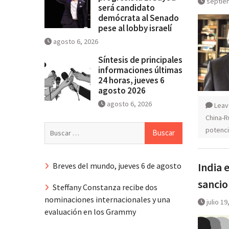
septie
será candidato
demócrata al Senado
pese al lobby israelí
agosto 6, 2026
Síntesis de principales
informaciones últimas
24 horas, jueves 6
agosto 2026
agosto 6, 2026
Leav
China-R
Buscar:
potenci
India 
Breves del mundo, jueves 6 de agosto
sancio
Steffany Constanza recibe dos
nominaciones internacionales y una
julio 19
evaluación en los Grammy