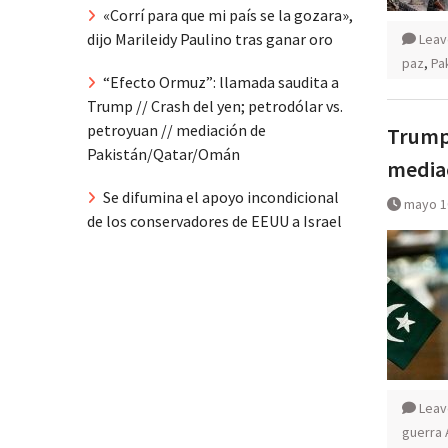
«Corrí para que mi país se la gozara»,
dijo Marileidy Paulino tras ganar oro
Leav
paz
,
Pa
“Efecto Ormuz”: llamada saudita a
Trump // Crash del yen; petrodólar vs.
petroyuan // mediación de
Trump 
Pakistán/Qatar/Omán
mediac
Se difumina el apoyo incondicional
mayo 1
de los conservadores de EEUU a Israel
Leav
guerra 