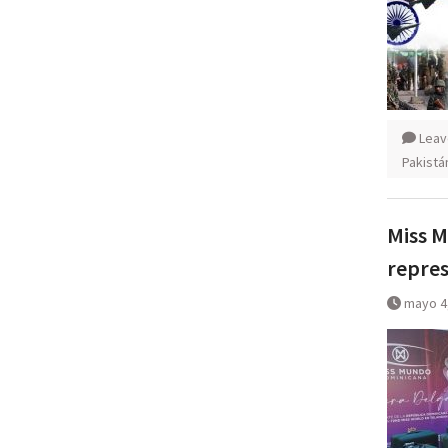
Leav
Pakistá
Miss M
repres
mayo 4