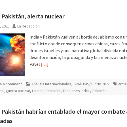
y Pakistán, alerta nuclear
, 2025
La Redacción
India y Pakistán vuelven al borde del abismo con u
conflicto donde convergen armas chinas, cazas fr
drones israelíes y una narrativa global dividida ent
desinformación, la propaganda y la amenaza nucle
Pavel
[…]
e a comment
Análisis Internacionales
,
ANÁLISIS/OPINIONES
arma
es
,
guerra nuclear
,
La India
,
Pakistán
,
Tensiones India y Pakistán
y Pakistán habrían entablado el mayor combate
cadas