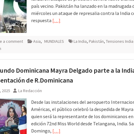
país vecino. Pakistán ha lanzado en la madrugada 
miércoles un ataque de represalia contra la India
respuesta
[…]
e a comment
Asia
,
MUNDIALES
La India
,
Pakistán
,
Tensiones India
n
undo Dominicana Mayra Delgado parte a la Indi
entación de R.Dominicana
, 2025
La Redacción
Desde las instalaciones del aeropuerto Internacion
Américas, el público celebró la despedida de Mayr
quien será la representante de los dominicanos en
edición 72nd Miss World desde Telangana, India. S
Domingo,
[…]