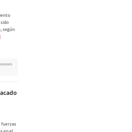
iento
 sido
e, según
]
nsiones
atacado
 fuerzas
s en el