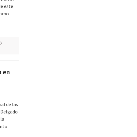
de este
 como
 y
a en
al de las
a Delgado
 la
anto