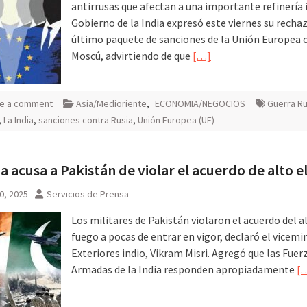
antirrusas que afectan a una importante refinería i
Gobierno de la India expresó este viernes su rechaz
último paquete de sanciones de la Unión Europea 
Moscú, advirtiendo de que
[…]
e a comment
Asia/Medioriente
,
ECONOMIA/NEGOCIOS
Guerra Ru
,
La India
,
sanciones contra Rusia
,
Unión Europea (UE)
ia acusa a Pakistán de violar el acuerdo de alto e
0, 2025
Servicios de Prensa
Los militares de Pakistán violaron el acuerdo del al
fuego a pocas de entrar en vigor, declaró el vicemi
Exteriores indio, Vikram Misri. Agregó que las Fuer
Armadas de la India responden apropiadamente
[