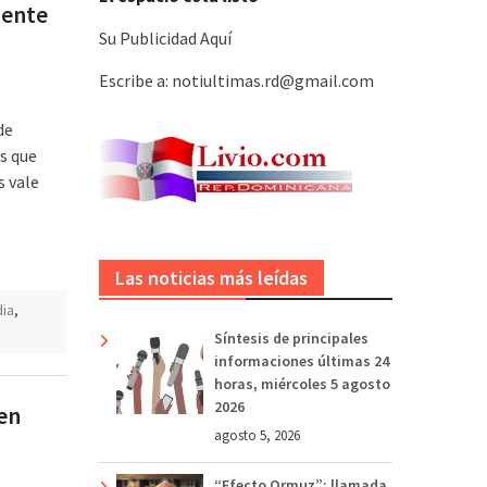
mente
Su Publicidad Aquí
Escribe a: notiultimas.rd@gmail.com
de
s que
s vale
Las noticias más leídas
dia
,
Síntesis de principales
informaciones últimas 24
horas, miércoles 5 agosto
2026
den
agosto 5, 2026
“Efecto Ormuz”: llamada