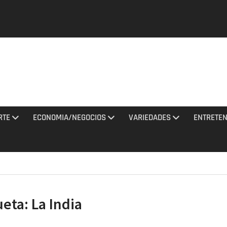
y una
tan con
El
a al
RTE
ECONOMIA/NEGOCIOS
VARIEDADES
ENTRETEN
ciones
to 2026
de
na noche
ueta:
La India
 misiles
 Rusia
agosto