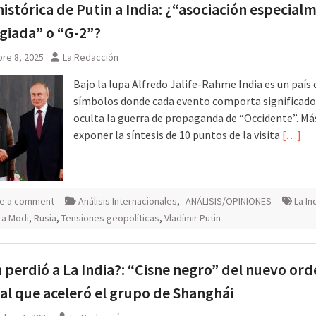
 histórica de Putin a India: ¿“asociación especial
egiada” o “G-2”?
re 8, 2025
La Redacción
Bajo la lupa Alfredo Jalife-Rahme India es un país 
símbolos donde cada evento comporta significado
oculta la guerra de propaganda de “Occidente”. Má
exponer la síntesis de 10 puntos de la visita
[…]
e a comment
Análisis Internacionales
,
ANÁLISIS/OPINIONES
La In
ra Modi
,
Rusia
,
Tensiones geopolíticas
,
Vladímir Putin
 perdió a La India?: “Cisne negro” del nuevo or
l que aceleró el grupo de Shanghái