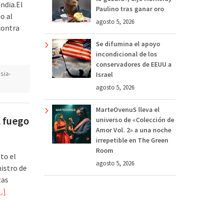
ndia.El
Paulino tras ganar oro
o al
agosto 5, 2026
contra
Se difumina el apoyo
incondicional de los
conservadores de EEUU a
sia-
Israel
agosto 5, 2026
MarteOvenuS lleva el
l fuego
universo de «Colección de
Amor Vol. 2» a una noche
irrepetible en The Green
Room
to el
agosto 5, 2026
nistro de
zas
…]