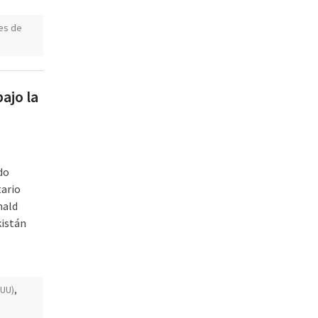
es de
ajo la
do
tario
nald
kistán
EUU)
,