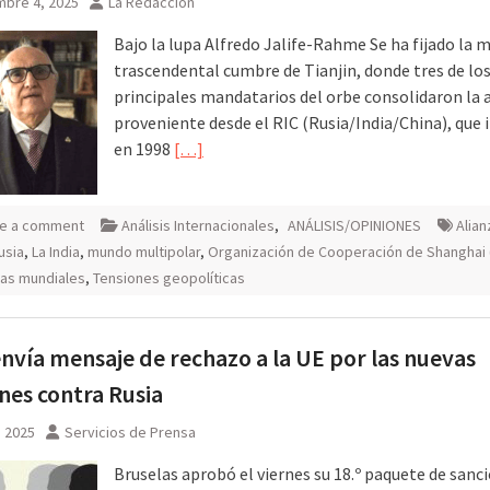
mbre 4, 2025
La Redacción
Bajo la lupa Alfredo Jalife-Rahme Se ha fijado la m
trascendental cumbre de Tianjin, donde tres de lo
principales mandatarios del orbe consolidaron la 
proveniente desde el RIC (Rusia/India/China), que
en 1998
[…]
e a comment
Análisis Internacionales
,
ANÁLISIS/OPINIONES
Alian
usia
,
La India
,
mundo multipolar
,
Organización de Cooperación de Shanghai
as mundiales
,
Tensiones geopolíticas
envía mensaje de rechazo a la UE por las nuevas
nes contra Rusia
, 2025
Servicios de Prensa
Bruselas aprobó el viernes su 18.º paquete de sanc