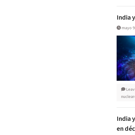
India 
mayo 9
Leav
nuclear
India 
en dé