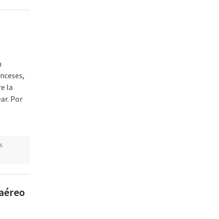
n
anceses,
re la
ar. Por
s
 aéreo