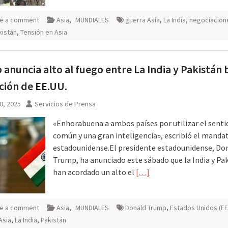
e a comment
Asia
,
MUNDIALES
guerra Asia
,
La India
,
negociacion
kistán
,
Tensión en Asia
anuncia alto al fuego entre La India y Pakistán b
ión de EE.UU.
0, 2025
Servicios de Prensa
«Enhorabuena a ambos países por utilizar el senti
común y una gran inteligencia», escribió el manda
estadounidense.El presidente estadounidense, Do
Trump, ha anunciado este sábado que la India y Pa
han acordado un alto el
[…]
e a comment
Asia
,
MUNDIALES
Donald Trump
,
Estados Unidos (E
Asia
,
La India
,
Pakistán