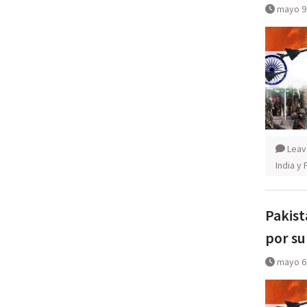
mayo 9
Leav
India y 
Pakist
por su
mayo 6