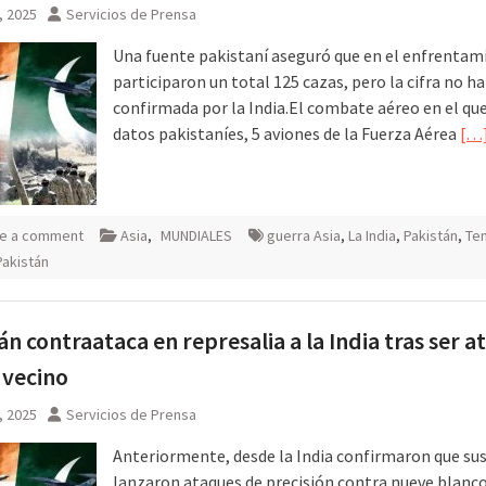
, 2025
Servicios de Prensa
Una fuente pakistaní aseguró que en el enfrentam
participaron un total 125 cazas, pero la cifra no ha
confirmada por la India.El combate aéreo en el qu
datos pakistaníes, 5 aviones de la Fuerza Aérea
[…
e a comment
Asia
,
MUNDIALES
guerra Asia
,
La India
,
Pakistán
,
Te
Pakistán
án contraataca en represalia a la India tras ser 
 vecino
, 2025
Servicios de Prensa
Anteriormente, desde la India confirmaron que sus
lanzaron ataques de precisión contra nueve blanco