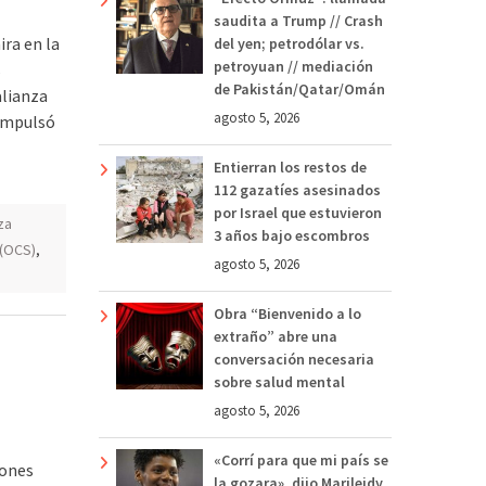
saudita a Trump // Crash
ira en la
del yen; petrodólar vs.
petroyuan // mediación
s
de Pakistán/Qatar/Omán
alianza
agosto 5, 2026
 impulsó
Entierran los restos de
112 gazatíes asesinados
por Israel que estuvieron
za
3 años bajo escombros
 (OCS)
,
agosto 5, 2026
Obra “Bienvenido a lo
extraño” abre una
conversación necesaria
sobre salud mental
agosto 5, 2026
«Corrí para que mi país se
iones
la gozara», dijo Marileidy