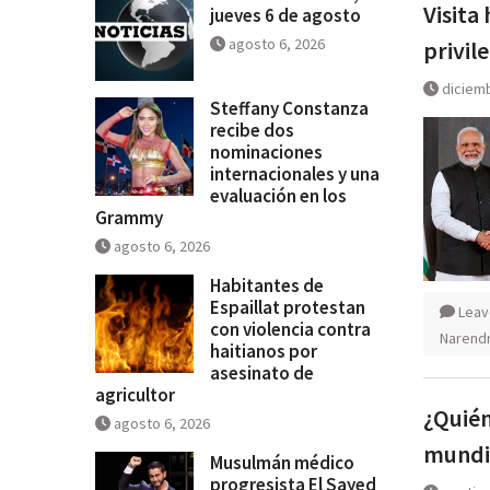
Visita
jueves 6 de agosto
agosto 6, 2026
privil
diciemb
Steffany Constanza
recibe dos
nominaciones
internacionales y una
evaluación en los
Grammy
agosto 6, 2026
Habitantes de
Espaillat protestan
Leav
con violencia contra
Narend
haitianos por
asesinato de
agricultor
¿Quién
agosto 6, 2026
mundia
Musulmán médico
progresista El Sayed