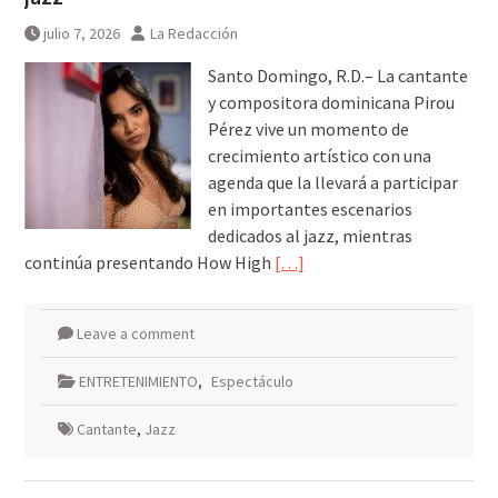
escombros
julio 7, 2026
La Redacción
Síntesis de principales
informaciones últimas 24 horas,
Santo Domingo, R.D.– La cantante
jueves 6 agosto 2026
y compositora dominicana Pirou
Pérez vive un momento de
crecimiento artístico con una
agenda que la llevará a participar
en importantes escenarios
dedicados al jazz, mientras
continúa presentando How High
[…]
Leave a comment
ENTRETENIMIENTO
,
Espectáculo
Cantante
,
Jazz